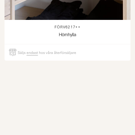
FÖRV6217++
Hörnhylla
Säljs
endast
hos våra återförsäljare