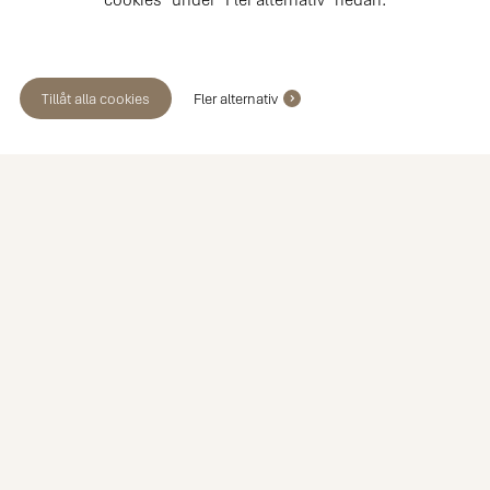
Tillåt alla cookies
Fler alternativ
Boka ett möte med en av våra
köksexperter
Möte i butik
Hembesök
Videomöte