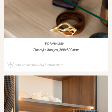
FÖRV6428N1
Glashylla klarglas, 368x503 mm
Säljs
endast
hos våra återförsäljare