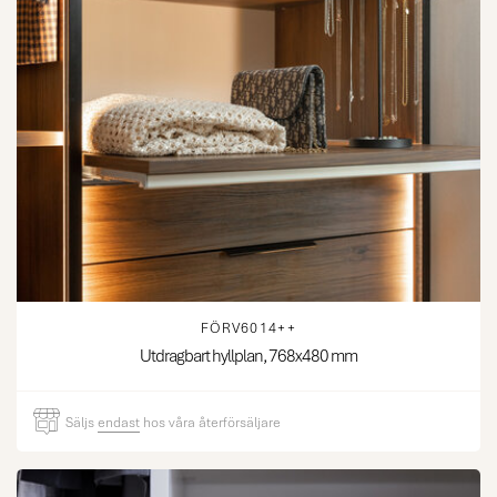
FÖRV6014++
Utdragbart hyllplan, 768x480 mm
Säljs
endast
hos våra återförsäljare