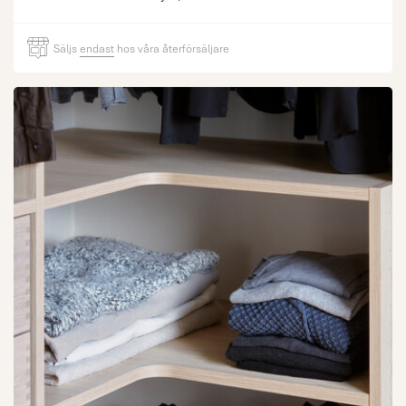
Säljs
endast
hos våra återförsäljare