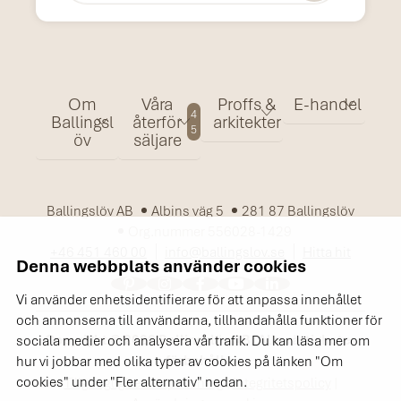
Om
Våra
Proffs &
E-handel
4
Ballingsl
återför
arkitekter
5
öv
säljare
Ballingslöv AB
Albins väg 5
281 87 Ballingslöv
Org.nummer 556028-1429
+46 451 460 00
info@ballingslov.se
Hitta hit
Denna webbplats använder cookies
Vi använder enhetsidentifierare för att anpassa innehållet
och annonserna till användarna, tillhandahålla funktioner för
Copyright © 2026 Ballingslöv AB. Alla rättigheter
sociala medier och analysera vår trafik. Du kan läsa mer om
förbehålls.
hur vi jobbar med olika typer av cookies på länken "Om
cookies" under "Fler alternativ" nedan.
Tillgänglighetsanpassning
|
Integritetspolicy
|