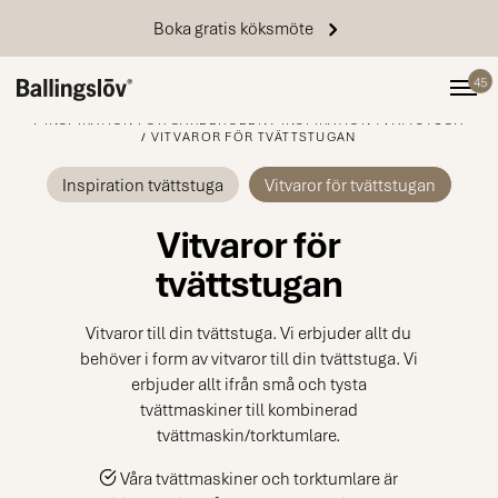
Boka gratis köksmöte
45
STARTSIDA
FÖRVARING
GARDEROBER BAKOM SKJUTDÖRRAR
INSPIRATION FÖR GARDEROBEN
INSPIRATION TVÄTTSTUGA
VITVAROR FÖR TVÄTTSTUGAN
Inspiration tvättstuga
Vitvaror för tvättstugan
Vitvaror för
tvättstugan
Vitvaror till din tvättstuga. Vi erbjuder allt du
behöver i form av vitvaror till din tvättstuga. Vi
erbjuder allt ifrån små och tysta
tvättmaskiner till kombinerad
tvättmaskin/torktumlare.
Våra tvättmaskiner och torktumlare är