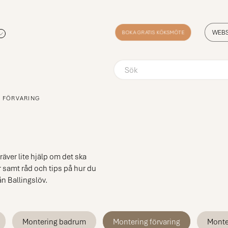
BOKA GRATIS KÖKSMÖTE
WEB
 FÖRVARING
äver lite hjälp om det ska
r samt råd och tips på hur du
ån Ballingslöv.
Montering badrum
Montering förvaring
Monte