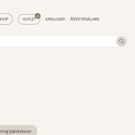
45
SHOP
OUTLET
KATALOGER
ÅTERFÖRSÄLJARE
ring bänkskivor