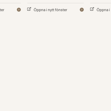
ter
Öppna i nytt fönster
Öppna i 