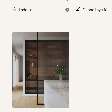
Ladda ner
Öppna i nytt föns