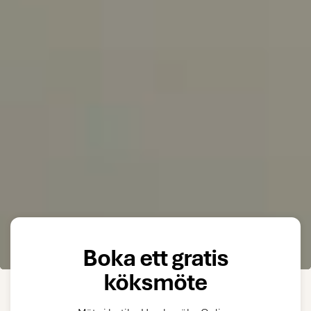
Boka ett gratis
Pause video
köksmöte
STARTSIDA
KÖK
KÖKSÖ FRÅN BALLINGSLÖV