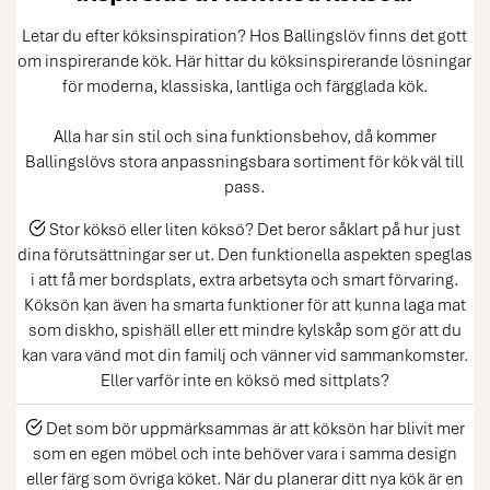
Letar du efter köksinspiration? Hos Ballingslöv finns det gott
om inspirerande kök. Här hittar du köksinspirerande lösningar
för moderna, klassiska, lantliga och färgglada kök.
Alla har sin stil och sina funktionsbehov, då kommer
Ballingslövs stora anpassningsbara sortiment för kök väl till
pass.
Stor köksö eller liten köksö? Det beror såklart på hur just
dina förutsättningar ser ut. Den funktionella aspekten speglas
i att få mer bordsplats, extra arbetsyta och smart förvaring.
Köksön kan även ha smarta funktioner för att kunna laga mat
som diskho, spishäll eller ett mindre kylskåp som gör att du
kan vara vänd mot din familj och vänner vid sammankomster.
Eller varför inte en köksö med sittplats?
Det som bör uppmärksammas är att köksön har blivit mer
som en egen möbel och inte behöver vara i samma design
eller färg som övriga köket. När du planerar ditt nya kök är en