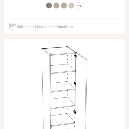
+45
Säljs
endast
hos våra återförsäljare