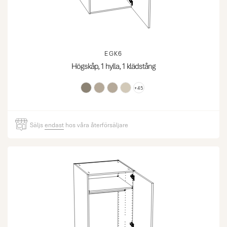
EGK6
Högskåp, 1 hylla, 1 klädstång
+45
Säljs
endast
hos våra återförsäljare