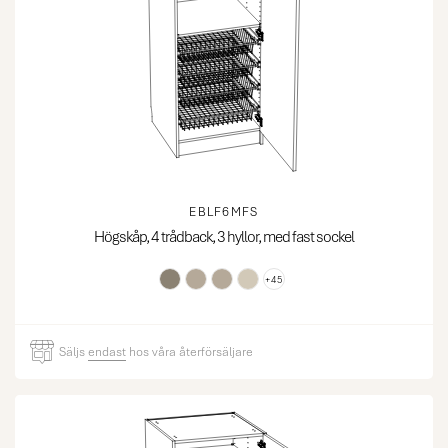
EBLF6MFS
Högskåp, 4 trådback, 3 hyllor, med fast sockel
+45
Säljs
endast
hos våra återförsäljare