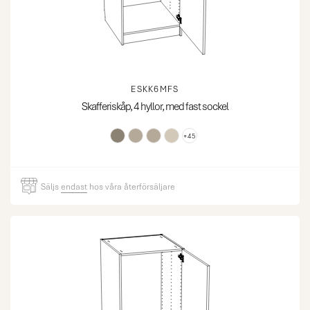
ESKK6MFS
Skafferiskåp, 4 hyllor, med fast sockel
+45
Säljs
endast
hos våra återförsäljare