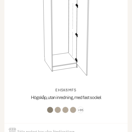
EHSK6MFS
Högskåp, utan inredning, med fast sockel
+95
Säljs
endast
hos våra återförsäljare