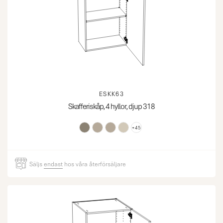
ESKK63
Skafferiskåp, 4 hyllor, djup 318
+45
Säljs
endast
hos våra återförsäljare