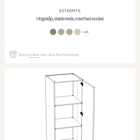
ESTK6MFS
Högskåp, städinrede, med fast sockel
+45
Säljs
endast
hos våra återförsäljare