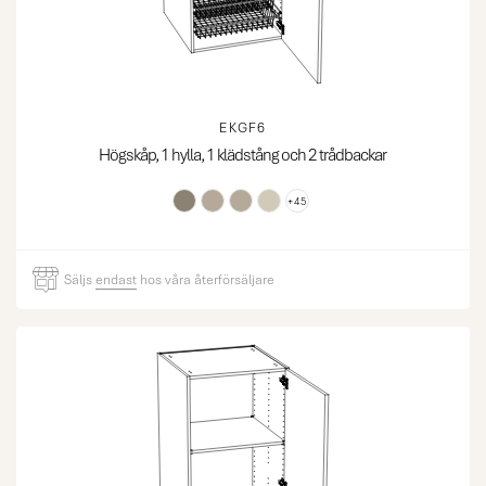
EKGF6
Högskåp, 1 hylla, 1 klädstång och 2 trådbackar
+45
Säljs
endast
hos våra återförsäljare