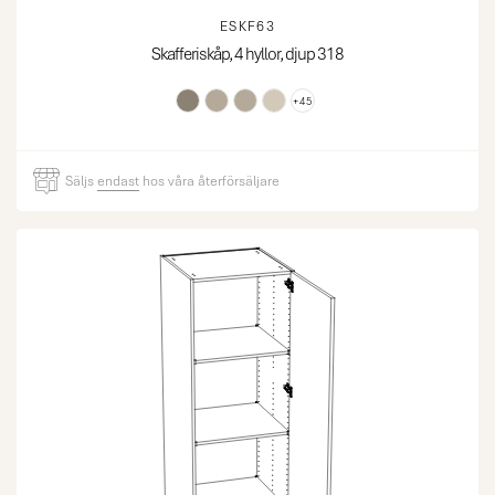
ESKF63
Skafferiskåp, 4 hyllor, djup 318
+45
Säljs
endast
hos våra återförsäljare