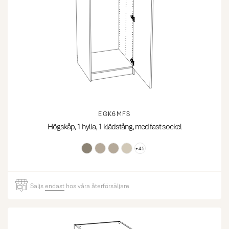
EGK6MFS
Högskåp, 1 hylla, 1 klädstång, med fast sockel
+45
Säljs
endast
hos våra återförsäljare