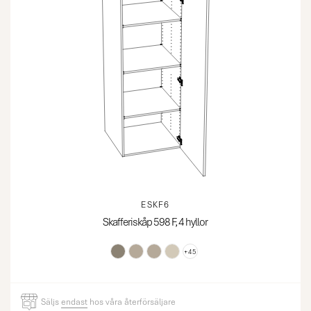
ESKF6
Skafferiskåp 598 F, 4 hyllor
+45
Säljs
endast
hos våra återförsäljare