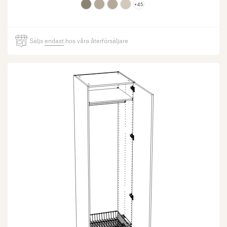
+45
Säljs
endast
hos våra återförsäljare