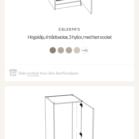
EBLK6MFS
Högskåp, 4 trådbackar, 3 hyllor, med fast sockel
+45
Säljs
endast
hos våra återförsäljare