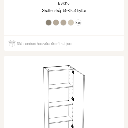
ESKK6
Skafferiskåp 598 K, 4 hyllor
+45
Säljs
endast
hos våra återförsäljare