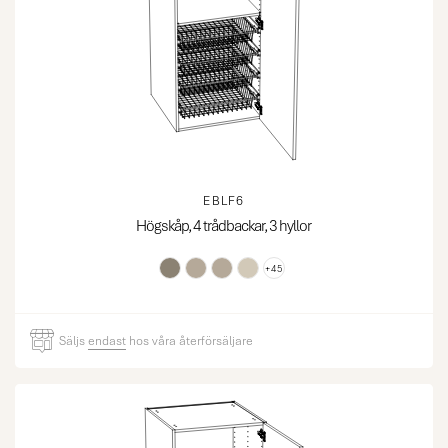
EBLF6
Högskåp, 4 trådbackar, 3 hyllor
+45
Säljs
endast
hos våra återförsäljare