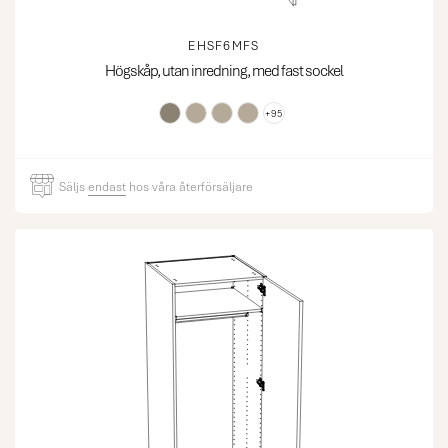
EHSF6MFS
Högskåp, utan inredning, med fast sockel
+95
Säljs
endast
hos våra återförsäljare