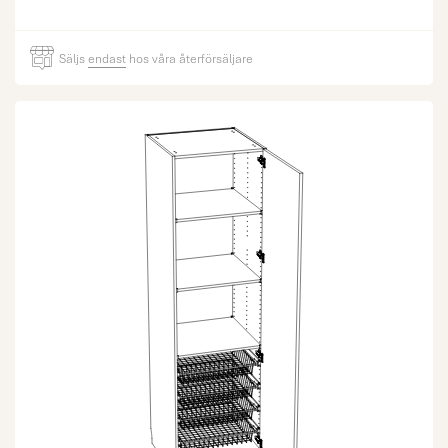
Säljs
endast
hos våra återförsäljare