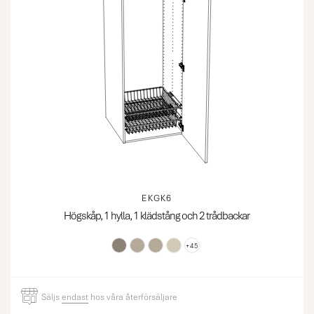
EKGK6
Högskåp, 1 hylla, 1 klädstång och 2 trådbackar
+45
Säljs
endast
hos våra återförsäljare