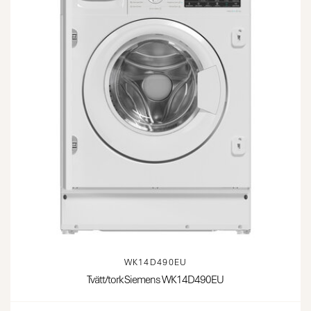
WK14D490EU
Tvätt/tork Siemens WK14D490EU