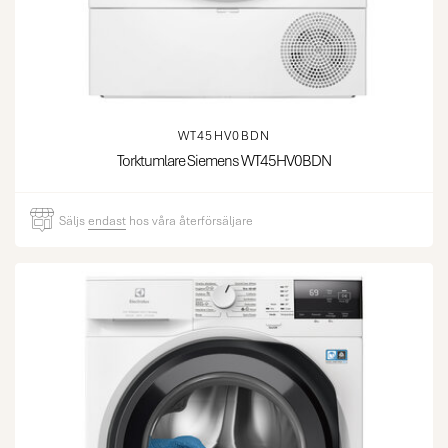
WT45HV0BDN
Torktumlare Siemens WT45HV0BDN
Säljs
endast
hos våra återförsäljare