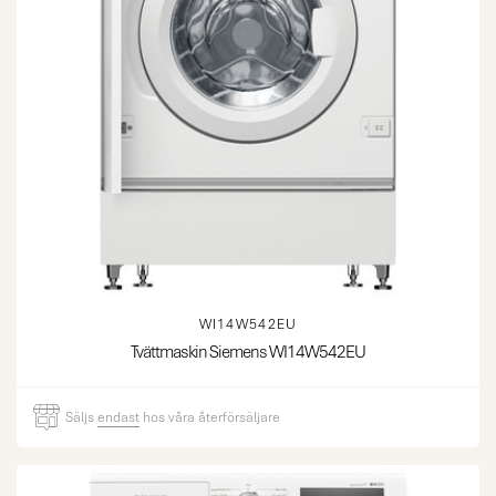
WI14W542EU
Tvättmaskin Siemens WI14W542EU
Säljs
endast
hos våra återförsäljare