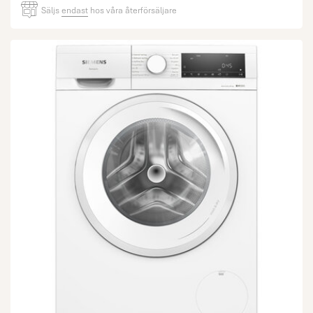
Säljs
endast
hos våra återförsäljare