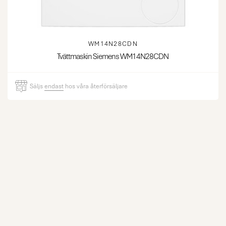
WM14N28CDN
Tvättmaskin Siemens WM14N28CDN
Säljs
endast
hos våra återförsäljare