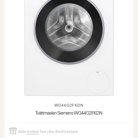
WG44G2FKDN
Tvättmaskin Siemens WG44G2FKDN
Säljs
endast
hos våra återförsäljare