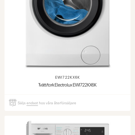
EWI722KX6K
Tvätt/tork Electrolux EWI722KX6K
Säljs
endast
hos våra återförsäljare