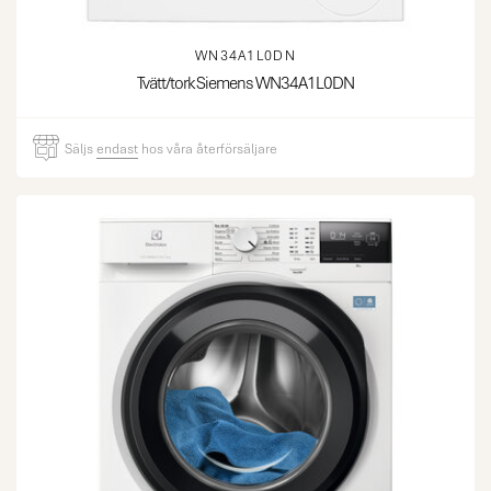
WN34A1L0DN
Tvätt/tork Siemens WN34A1L0DN
Säljs
endast
hos våra återförsäljare