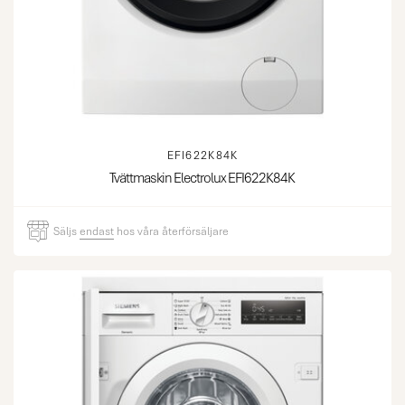
EFI622K84K
Tvättmaskin Electrolux EFI622K84K
Säljs
endast
hos våra återförsäljare