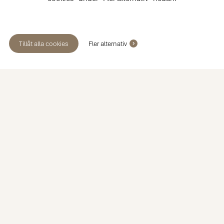
Tillåt alla cookies
Fler alternativ
Boka ett möte med en av våra
köksexperter
Möte i butik
Hembesök
Videomöte