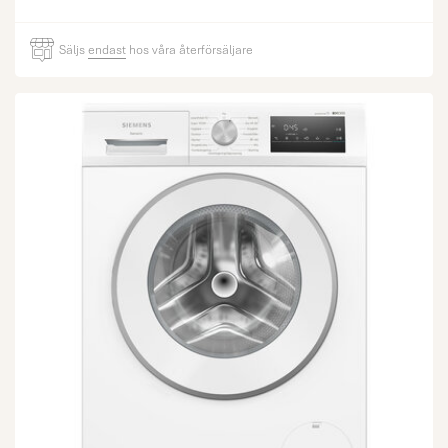
Säljs
endast
hos våra återförsäljare