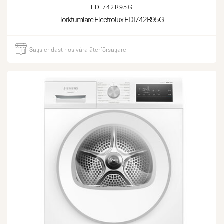
EDI742R95G
Torktumlare Electrolux EDI742R95G
Säljs
endast
hos våra återförsäljare