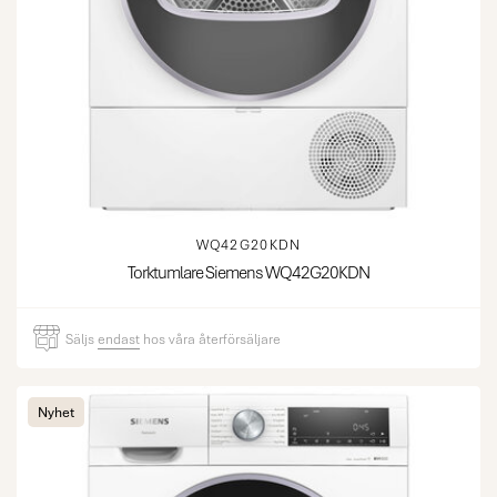
WQ42G20KDN
Torktumlare Siemens WQ42G20KDN
Säljs
endast
hos våra återförsäljare
Nyhet