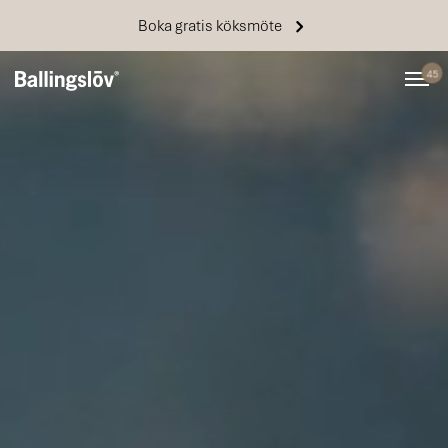
Boka gratis köksmöte
45