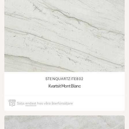
STENQUARTZITE802
Kvartsit Mont Blanc
Säljs
endast
hos våra återförsäljare