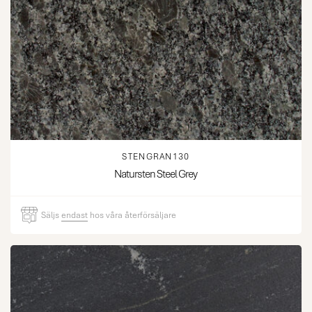
STENGRAN130
Natursten Steel Grey
Säljs
endast
hos våra återförsäljare