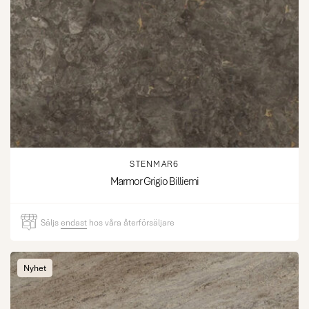
STENMAR6
Marmor Grigio Billiemi
Säljs
endast
hos våra återförsäljare
Nyhet