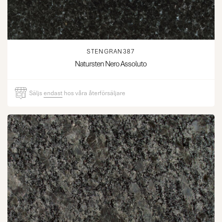
STENGRAN387
Natursten Nero Assoluto
Säljs
endast
hos våra återförsäljare