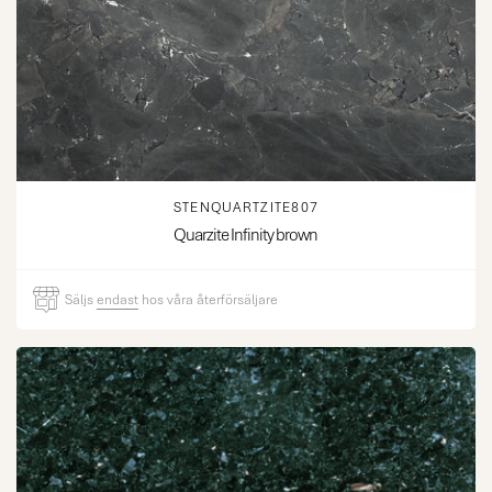
STENQUARTZITE807
Quarzite Infinity brown
Säljs
endast
hos våra återförsäljare