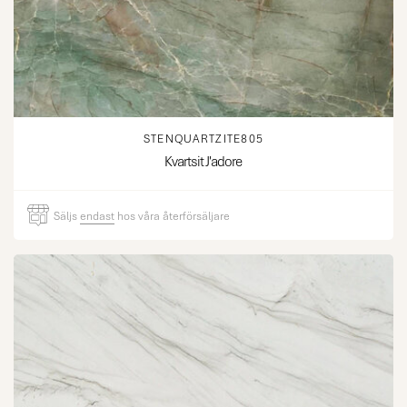
STENQUARTZITE805
Kvartsit J'adore
Säljs
endast
hos våra återförsäljare