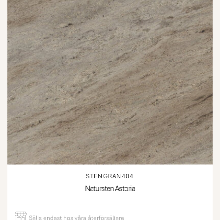
STENGRAN404
Natursten Astoria
Säljs
endast
hos våra återförsäljare