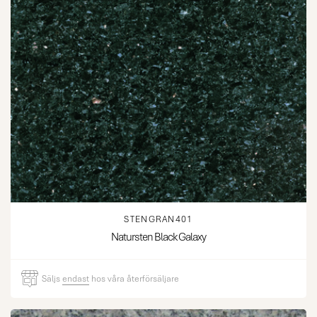
STENGRAN401
Natursten Black Galaxy
Säljs
endast
hos våra återförsäljare