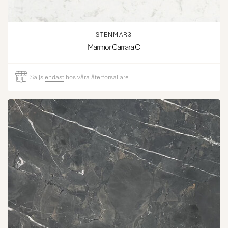
STENMAR3
Marmor Carrara C
Säljs
endast
hos våra återförsäljare