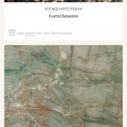
STENQUARTZITE804
Kvartsit Belvedere
Säljs
endast
hos våra återförsäljare