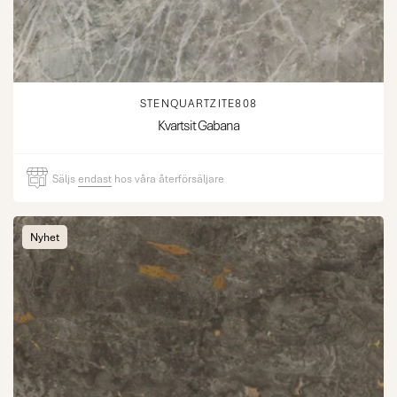
STENQUARTZITE808
Kvartsit Gabana
Säljs
endast
hos våra återförsäljare
Nyhet