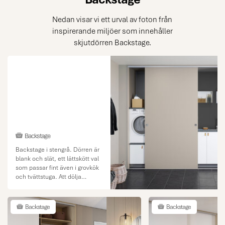
Nedan visar vi ett urval av foton från
inspirerande miljöer som innehåller
skjutdörren Backstage.
Backstage
Backstage i stengrå. Dörren är
blank och slät, ett lättskött val
som passar fint även i grovkök
och tvättstuga. Att dölja
maskinerna bakom en
skjutdörr skänker lugn för både
öga och öra. Den vägghängda
Backstage
Backstage
öppna hyllan Showoff från
Ballingslöv Bad är en smart