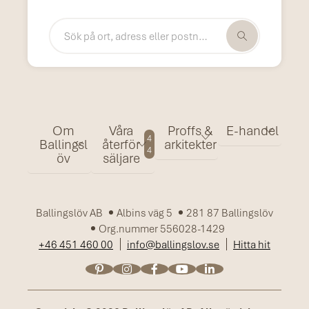
Om
Våra
Proffs &
E-handel
4
Ballingsl
återför
arkitekter
4
öv
säljare
Ballingslöv AB
Albins väg 5
281 87 Ballingslöv
Org.nummer 556028-1429
+46 451 460 00
info@ballingslov.se
Hitta hit