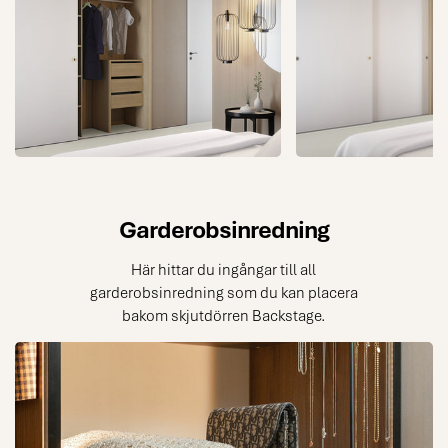
anpassningsbar
inredningsdetalj, här
tillsammans med skåp från
kökssortimentet vilket skapar
skräddarsydda möjligheter.
Garderobsinredning
Här hittar du ingångar till all
garderobsinredning som du kan placera
bakom skjutdörren Backstage.