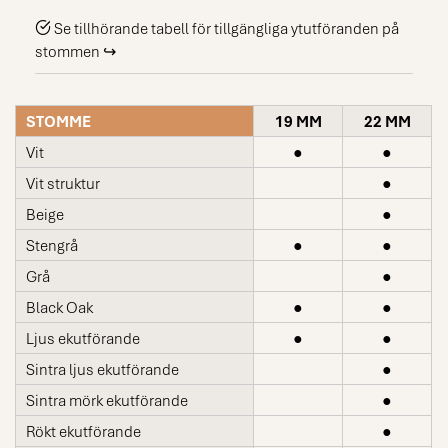
Se tillhörande tabell för tillgängliga ytutföranden på
stommen ↪
STOMME
19 MM
22 MM
Vit
●
●
Vit struktur
●
Beige
●
Stengrå
●
●
Grå
●
Black Oak
●
●
Ljus ekutförande
●
●
Sintra ljus ekutförande
●
Sintra mörk ekutförande
●
Rökt ekutförande
●