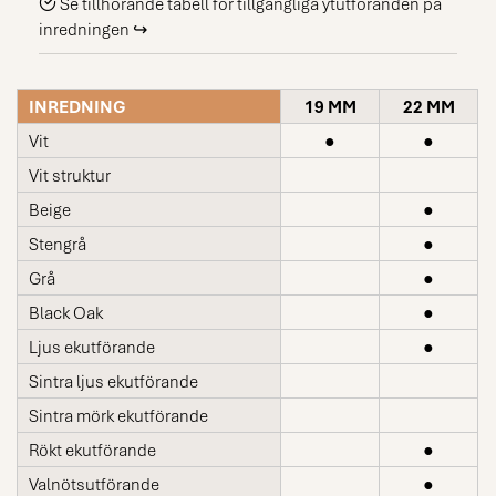
Se tillhörande tabell för tillgängliga ytutföranden på
inredningen ↪
INREDNING
19 MM
22 MM
Vit
●
●
Vit struktur
Beige
●
Stengrå
●
Grå
●
Black Oak
●
Ljus ekutförande
●
Sintra ljus ekutförande
Sintra mörk ekutförande
Rökt ekutförande
●
Valnötsutförande
●