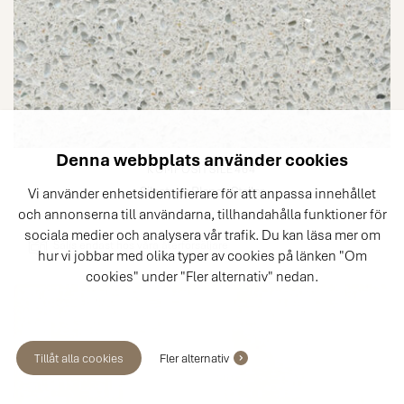
Denna webbplats använder cookies
KOMPOSITSILE464
Silestone Blanco Stellar
Vi använder enhetsidentifierare för att anpassa innehållet
och annonserna till användarna, tillhandahålla funktioner för
sociala medier och analysera vår trafik. Du kan läsa mer om
Säljs
endast
hos våra återförsäljare
hur vi jobbar med olika typer av cookies på länken "Om
cookies" under "Fler alternativ" nedan.
Tillåt alla cookies
Fler alternativ