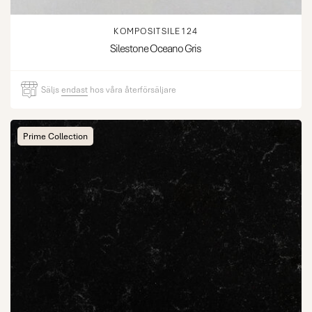
KOMPOSITSILE124
Silestone Oceano Gris
Säljs
endast
hos våra återförsäljare
Prime Collection