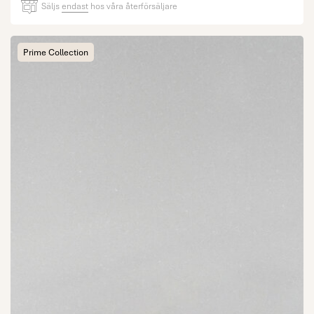
Säljs
endast
hos våra återförsäljare
Prime Collection