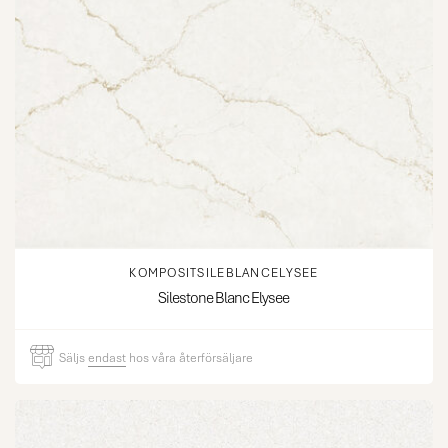
KOMPOSITSILEBLANCELYSEE
Silestone Blanc Elysee
Säljs
endast
hos våra återförsäljare