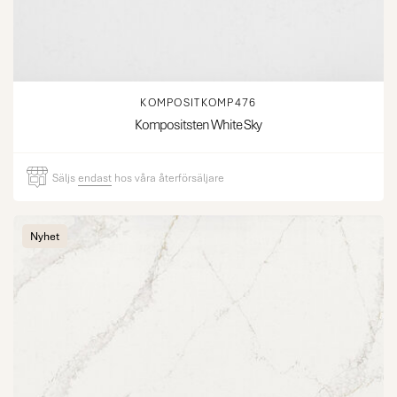
KOMPOSITKOMP476
Kompositsten White Sky
Säljs
endast
hos våra återförsäljare
Nyhet