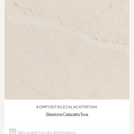
KOMPOSITSILECALACATTATOVA
Silestone Calacatta Tova
Säljs
endast
hos våra återförsäljare