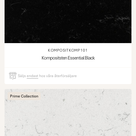
KOMPOSITKOMP101
Kompositsten Essential Black
Säljs
endast
hos våra återförsäljare
Prime Collection