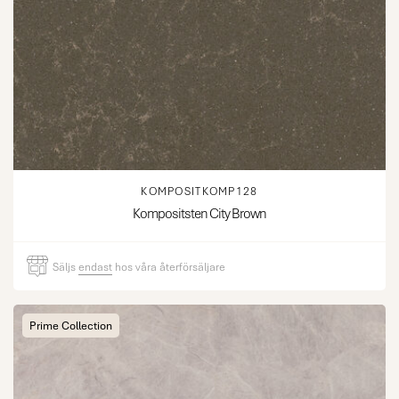
KOMPOSITKOMP128
Kompositsten City Brown
Säljs
endast
hos våra återförsäljare
Prime Collection