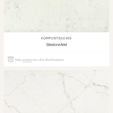
KOMPOSITSILE405
Silestone Ariel
Säljs
endast
hos våra återförsäljare