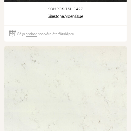
KOMPOSITSILE427
Silestone Arden Blue
Säljs
endast
hos våra återförsäljare