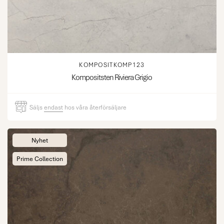
KOMPOSITKOMP123
Kompositsten Riviera Grigio
Säljs
endast
hos våra återförsäljare
Nyhet
Prime Collection