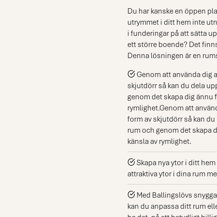
Du har kanske en öppen pla
utrymmet i ditt hem inte ut
i funderingar på att sätta up
ett större boende? Det finns
Denna lösningen är en rumsd
Genom att använda dig av
skjutdörr så kan du dela u
genom det skapa dig ännu f
rymlighet.Genom att använda
form av skjutdörr så kan d
rum och genom det skapa di
känsla av rymlighet.
Skapa nya ytor i ditt hem 
attraktiva ytor i dina rum 
Med Ballingslövs snygga 
kan du anpassa ditt rum elle
ha det, på ett betydligt bill