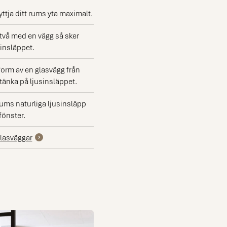
r en
 varm
tja ditt rums yta maximalt.
itt hem.
en för
 två med en vägg så sker
e
sinsläppet.
u kan få
tor på
form av en glasvägg från
eller om
tänka på ljusinsläppet.
ja
som
ingar
rums naturliga ljusinsläpp
orgar.
fönster.
glasväggar