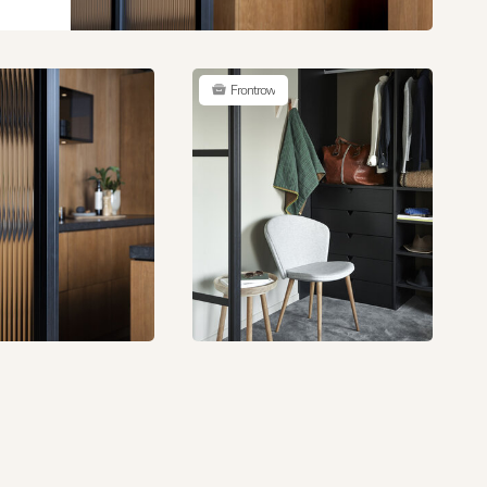
sdetalj
elt ger
en unik
ar
Frontrow
rum där
apa
ymmen
å
en
heten.
ch
p ditt
skapa
ör att
med vår
lare.
ir två
 som du
r den
ngen