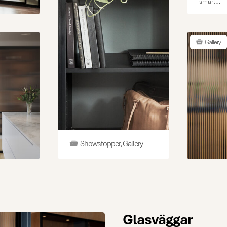
smart
inredning
där du enk
ditt hem 
stil. Pass
Gallery
perfekt i 
du vill sk
egna utr
men änd
behålla d
öppna hel
Förnya o
fräscha up
hem och 
nya ytor f
utnyttja
Showstopper, Gallery
utrymmet
optimalt 
snygga
rumsavde
Ett rum bl
samtidigt
bibehålle
öppna
Glasväggar
planlösni