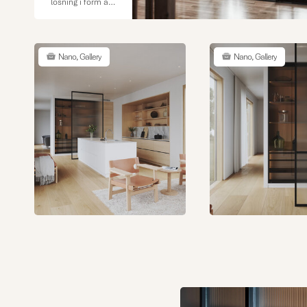
lösning i form av
både skjutdörr
och
rumsavdelare
med fasta
Nano, Gallery
Nano, Gallery
partier. Med
väggar i klarglas
behåller du det
härliga
ljusinsläppet och
skapar samtidigt
en egen privat
yta där du kan
jobba ostört. Det
går utmärkt att
kombinera
denna härliga
serien Gallery
med andra
skjutdörrar för att
skapa extra
förvaring längs
övriga väggar. På
bilden visas även
skjutdörren