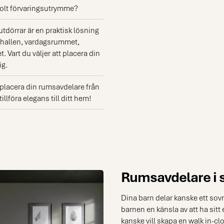
dolt förvaringsutrymme?
tdörrar är en praktisk lösning
 i hallen, vardagsrummet,
Vart du väljer att placera din
ig.
t placera din rumsavdelare från
llföra elegans till ditt hem!
Rumsavdelare i
Dina barn delar kanske ett sov
barnen en känsla av att ha sitt 
kanske vill skapa en walk in-cl