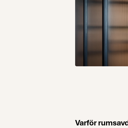
Showstopper
samt skåpet
Lounge med
linjeglas.
Varför rumsav