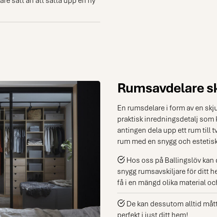
Rumsavdelare sk
En rumsdelare i form av en skju
praktisk inredningsdetalj som 
antingen dela upp ett rum till tv
rum med en snygg och estetisk 
Hos oss på Ballingslöv kan 
snygg rumsavskiljare för ditt he
få i en mängd olika material o
De kan dessutom alltid mått
perfekt i just ditt hem!