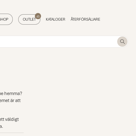
45
SHOP
OUTLET
KATALOGER
ÅTERFÖRSÄLJARE
ymme hemma?
emet är att
tt väldigt
a.