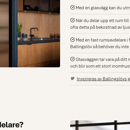
och skapa
ombonad,
Med en glasvägg kan du utnyt
känsla i d
Passar äv
När du delar upp ett rum till
de mindr
ofta detta på bekostnad av lju
ytorna. D
ett eget
hemmakon
Med en fast rumsavdelare i 
liten yta 
Ballingslöv så behöver du inte 
du vill döl
något så
klädställn
Glasväggen tar vara på ditt 
och tvättk
och blir som ett stort inomhus
Inspireras av Ballingslövs 
delare?