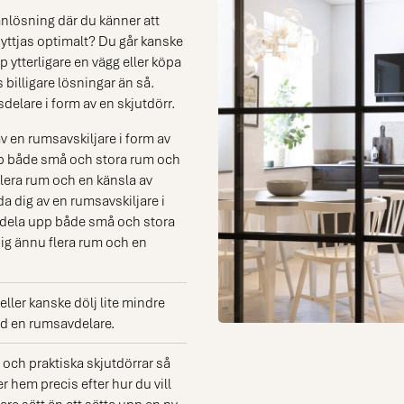
nlösning där du känner att
nyttjas optimalt? Du går kanske
p ytterligare en vägg eller köpa
 billigare lösningar än så.
elare i form av en skjutdörr.
 en rumsavskiljare i form av
pp både små och stora rum och
lera rum och en känsla av
 dig av en rumsavskiljare i
u dela upp både små och stora
g ännu flera rum och en
eller kanske dölj lite mindre
med en rumsavdelare.
och praktiska skjutdörrar så
r hem precis efter hur du vill
igare sätt än att sätta upp en ny