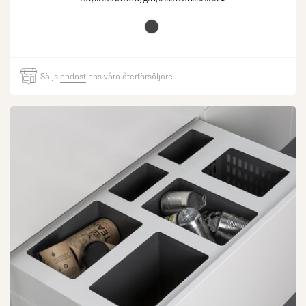
Säljs
endast
hos våra återförsäljare