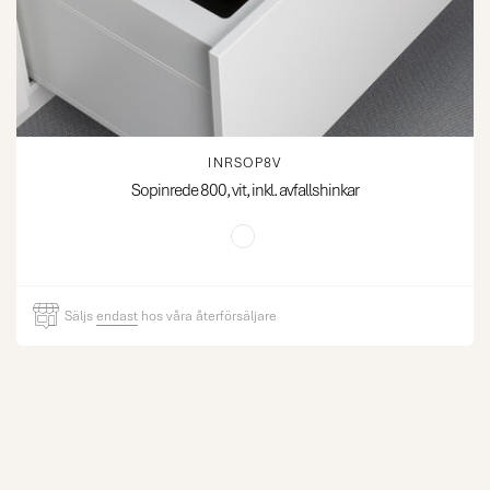
INRSOP8V
Sopinrede 800, vit, inkl. avfallshinkar
Säljs
endast
hos våra återförsäljare