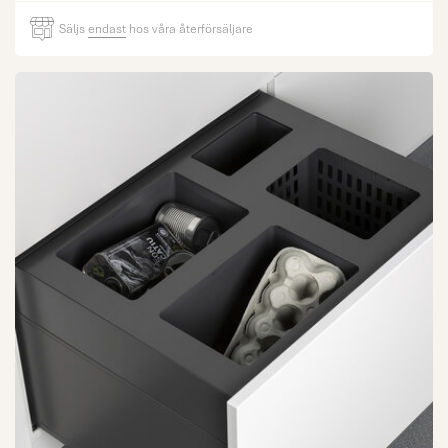
Säljs
endast
hos våra återförsäljare