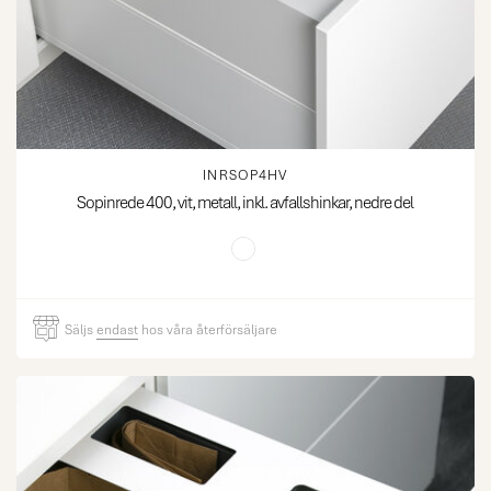
INRSOP4HV
Sopinrede 400, vit, metall, inkl. avfallshinkar, nedre del
Säljs
endast
hos våra återförsäljare