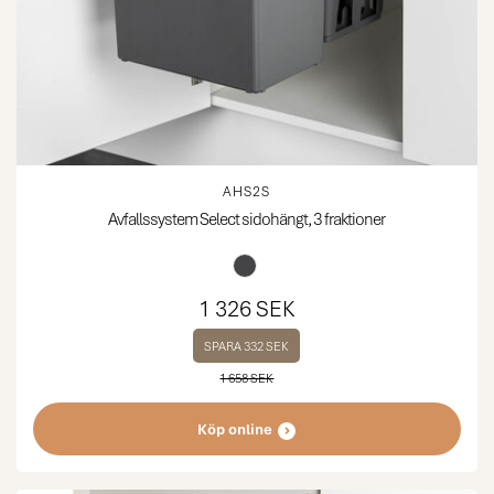
AHS2S
Avfallssystem Select sidohängt, 3 fraktioner
1 326 SEK
SPARA 332 SEK
1 658 SEK
Köp online