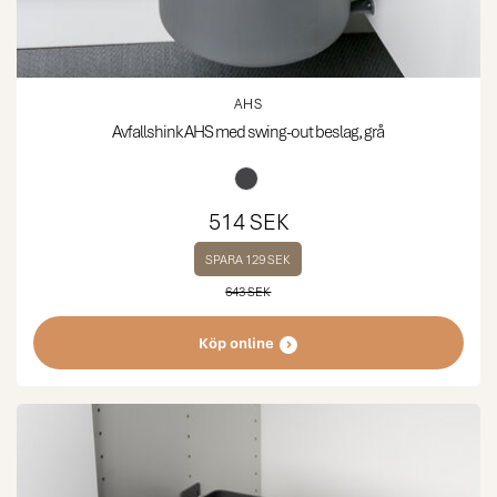
AHS
Avfallshink AHS med swing-out beslag, grå
514 SEK
SPARA 129 SEK
643 SEK
Köp online