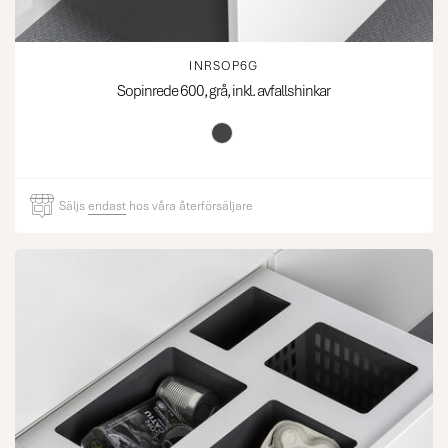
INRSOP6G
Sopinrede 600, grå, inkl. avfallshinkar
Säljs
endast
hos våra återförsäljare