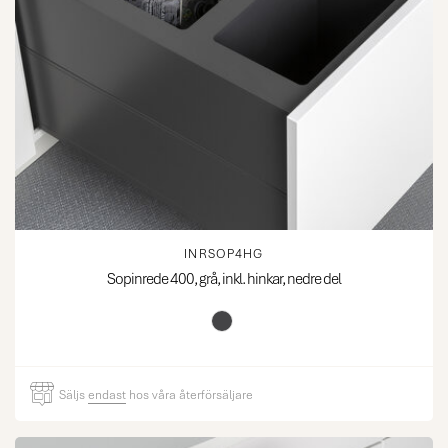
INRSOP4HG
Sopinrede 400, grå, inkl. hinkar, nedre del
Säljs
endast
hos våra återförsäljare