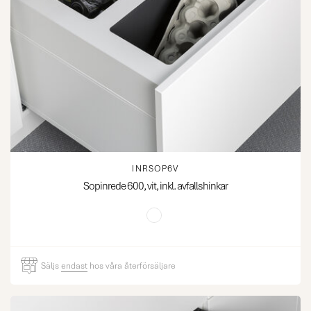
INRSOP6V
Sopinrede 600, vit, inkl. avfallshinkar
Säljs
endast
hos våra återförsäljare