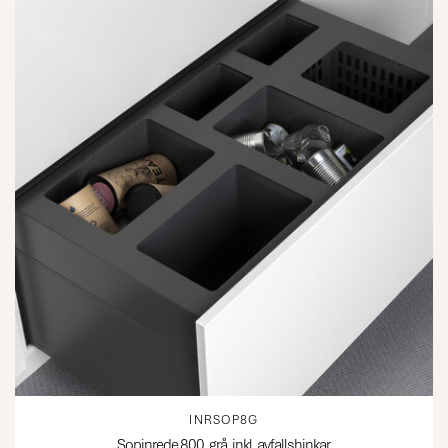
INRSOP8G
Sopinrede 800, grå, inkl. avfallshinkar