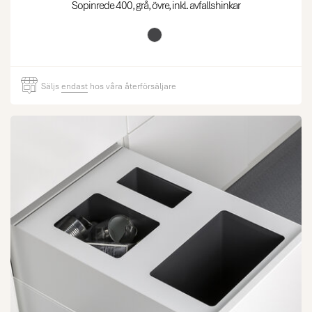
Sopinrede 400, grå, övre, inkl. avfallshinkar
Säljs
endast
hos våra återförsäljare