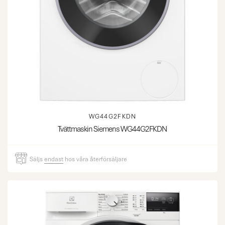
WG44G2FKDN
Tvättmaskin Siemens WG44G2FKDN
Säljs
endast
hos våra återförsäljare