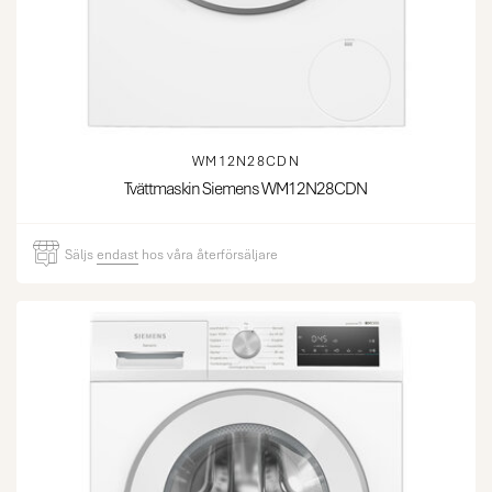
WM12N28CDN
Tvättmaskin Siemens WM12N28CDN
Säljs
endast
hos våra återförsäljare