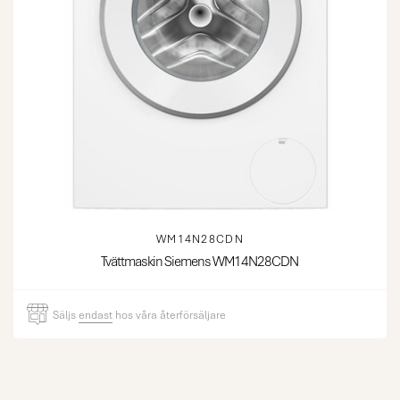
WM14N28CDN
Tvättmaskin Siemens WM14N28CDN
Säljs
endast
hos våra återförsäljare