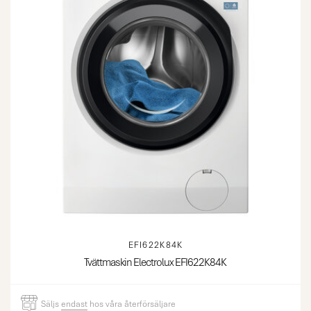
EFI622K84K
Tvättmaskin Electrolux EFI622K84K
Säljs
endast
hos våra återförsäljare