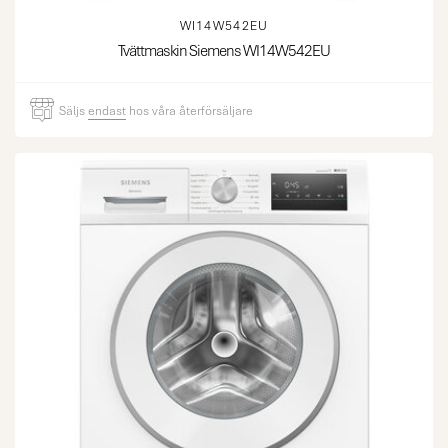
WI14W542EU
Tvättmaskin Siemens WI14W542EU
Säljs
endast
hos våra återförsäljare