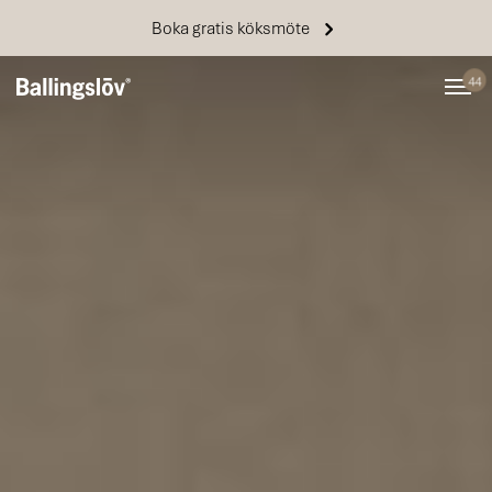
Boka gratis köksmöte
44