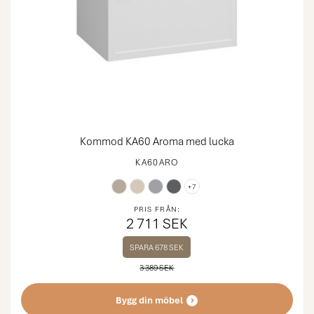
Kommod KA60 Aroma med lucka
KA60ARO
+7
PRIS FRÅN:
2 711 SEK
SPARA 678 SEK
3 389 SEK
Bygg din möbel