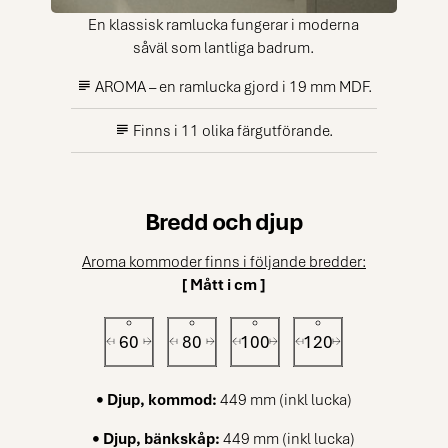
En klassisk ramlucka fungerar i moderna
såväl som lantliga badrum.
AROMA – en ramlucka gjord i 19 mm MDF.
Finns i 11 olika färgutförande.
Bredd och djup
Aroma kommoder finns i följande bredder:
[ Mått i cm ]
60
80
100
120
• Djup, kommod:
449 mm (inkl lucka)
• Djup, bänkskåp:
449 mm (inkl lucka)