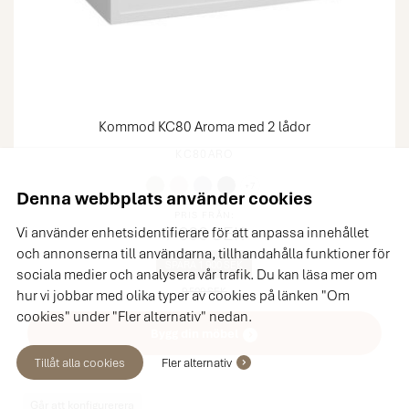
Kommod KC80 Aroma med 2 lådor
KC80ARO
+7
Denna webbplats använder cookies
PRIS FRÅN:
7 600 SEK
Vi använder enhetsidentifierare för att anpassa innehållet
och annonserna till användarna, tillhandahålla funktioner för
SPARA 1 900 SEK
sociala medier och analysera vår trafik. Du kan läsa mer om
9 500 SEK
hur vi jobbar med olika typer av cookies på länken "Om
cookies" under "Fler alternativ" nedan.
Bygg din möbel
Tillåt alla cookies
Fler alternativ
Går att konfigurerera