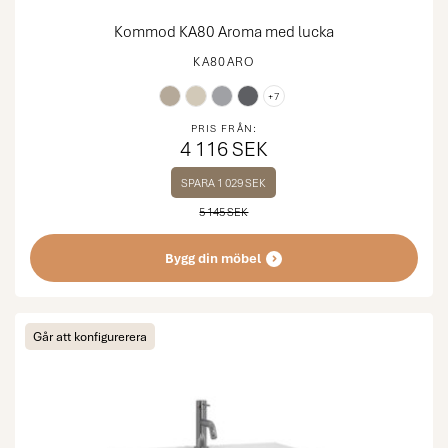
Kommod KA80 Aroma med lucka
KA80ARO
+7
PRIS FRÅN:
4 116 SEK
SPARA 1 029 SEK
5 145 SEK
Bygg din möbel
Går att konfigurerera