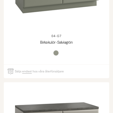
04-G7
Birka kulör - Salviagrön
Säljs
endast
hos våra återförsäljare