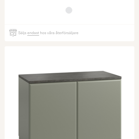
Säljs
endast
hos våra återförsäljare