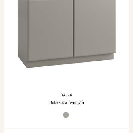
04-24
Birka kulör - Varmgrå