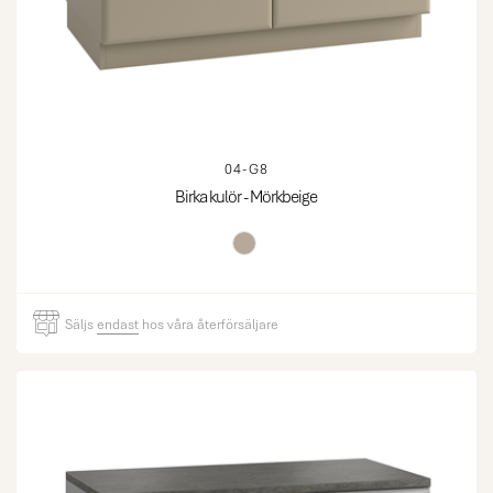
04-G8
Birka kulör - Mörkbeige
Säljs
endast
hos våra återförsäljare