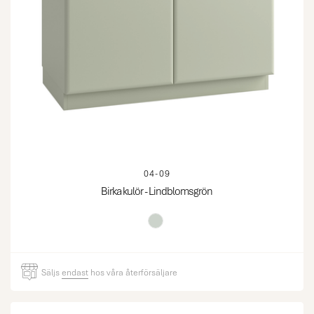
04-09
Birka kulör - Lindblomsgrön
Säljs
endast
hos våra återförsäljare