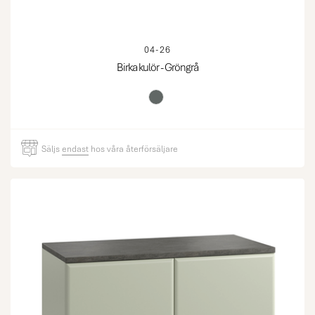
04-26
Birka kulör - Gröngrå
Säljs
endast
hos våra återförsäljare