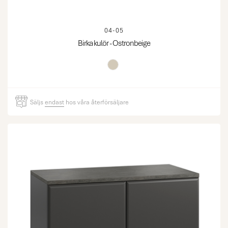
04-05
Birka kulör - Ostronbeige
Säljs
endast
hos våra återförsäljare