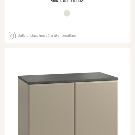
Birka kulör - Linnevit
Säljs
endast
hos våra återförsäljare