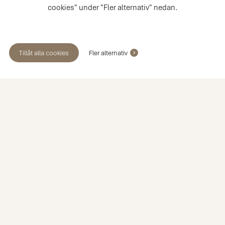
cookies" under "Fler alternativ" nedan.
Tillåt alla cookies
Fler alternativ
Boka ett möte med en av våra
köksexperter
Möte i butik
Hembesök
Videomöte