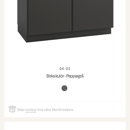
04-02
Birka kulör - Peppargrå
Säljs
endast
hos våra återförsäljare