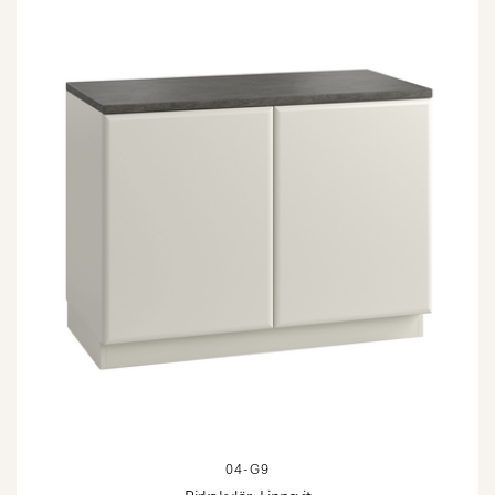
04-G9