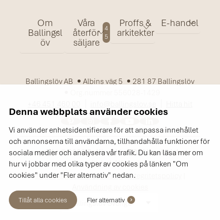
Om
Våra
Proffs &
E-handel
4
Ballingsl
återför
arkitekter
5
öv
säljare
Ballingslöv AB
Albins väg 5
281 87 Ballingslöv
Org.nummer 556028-1429
+46 451 460 00
info@ballingslov.se
Hitta hit
Denna webbplats använder cookies
Vi använder enhetsidentifierare för att anpassa innehållet
och annonserna till användarna, tillhandahålla funktioner för
Copyright © 2026 Ballingslöv AB. Alla rättigheter
sociala medier och analysera vår trafik. Du kan läsa mer om
förbehålls.
hur vi jobbar med olika typer av cookies på länken "Om
cookies" under "Fler alternativ" nedan.
Tillgänglighetsanpassning
|
Integritetspolicy
|
Användning av cookies
Tillåt alla cookies
Fler alternativ
Ballingslöv Sverige