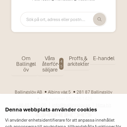
Om
Våra
Proffs &
E-handel
4
Ballingsl
återför
arkitekter
5
öv
säljare
Ballingslöv AB
Albins väg 5
281 87 Ballingslöv
Org.nummer 556028-1429
+46 451 460 00
info@ballingslov.se
Hitta hit
Denna webbplats använder cookies
Vi använder enhetsidentifierare för att anpassa innehållet
och annonserna till användarna, tillhandahålla funktioner för