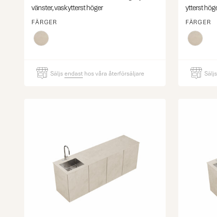
vänster, vask ytterst höger
ytterst hög
FÄRGER
FÄRGER
Säljs
endast
hos våra återförsäljare
Sälj