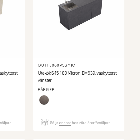
OUT18060VSSMIC
sk ytterst
Utekök S45 180 Micron, D=639, vask ytterst
vänster
FÄRGER
säljare
Säljs
endast
hos våra återförsäljare