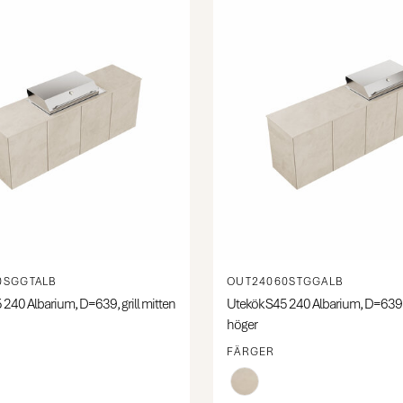
0SGGTALB
OUT24060STGGALB
240 Albarium, D=639, grill mitten
Utekök S45 240 Albarium, D=639, gr
höger
FÄRGER