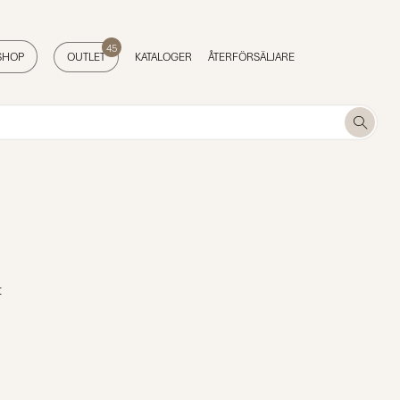
45
SHOP
OUTLET
KATALOGER
ÅTERFÖRSÄLJARE
t