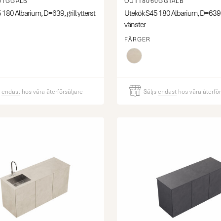
0TGGALB
OUT18060GGTALB
180 Albarium, D=639, grill ytterst
Utekök S45 180 Albarium, D=639, gr
vänster
FÄRGER
s
endast
hos våra återförsäljare
Säljs
endast
hos våra återför