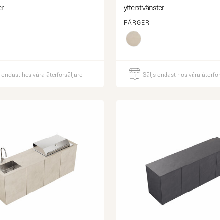
er
ytterst vänster
FÄRGER
s
endast
hos våra återförsäljare
Säljs
endast
hos våra återför