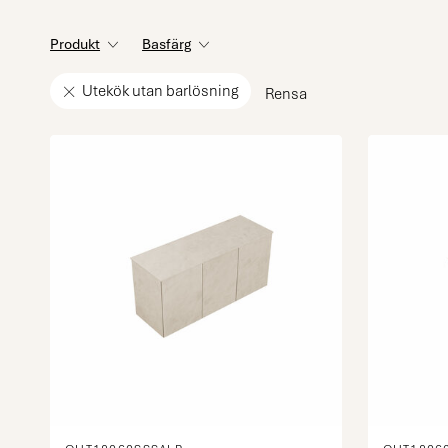
Produkt
Basfärg
Utekök utan barlösning
Rensa