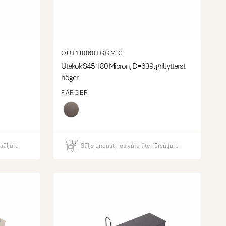
OUT18060TGGMIC
Utekök S45 180 Micron, D=639, grill ytterst
höger
FÄRGER
säljare
Säljs
endast
hos våra återförsäljare