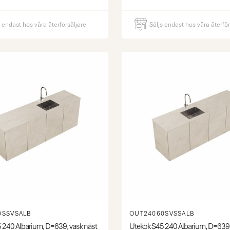
s
endast
hos våra återförsäljare
Säljs
endast
hos våra återför
0SSVSALB
OUT24060SVSSALB
 240 Albarium, D=639, vask näst
Utekök S45 240 Albarium, D=639,