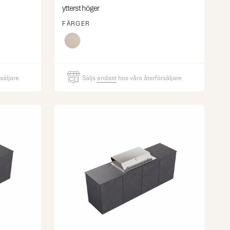
ytterst höger
FÄRGER
säljare
Säljs
endast
hos våra återförsäljare