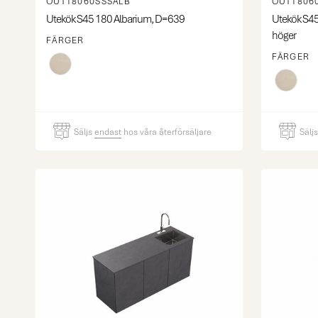
OUT18060SSSALB
OUT1806
Utekök S45 180 Albarium, D=639
Utekök S45 
höger
FÄRGER
FÄRGER
Säljs
endast
hos våra återförsäljare
Sälj