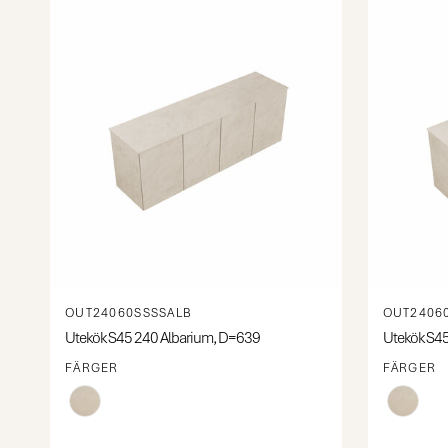
OUT24060SSSSALB
OUT2406
Utekök S45 240 Albarium, D=639
Utekök S45 
FÄRGER
FÄRGER