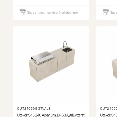
Säljs
endast
hos våra återförsäljare
Sälj
OUT24060GGTVALB
OUT2406
Utekök S45 240 Albarium, D=639, grill ytterst
Utekök S45