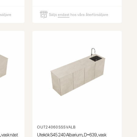
säljare
Säljs
endast
hos våra återförsäljare
OUT24060SSSVALB
 vask näst
Utekök S45 240 Albarium, D=639, vask