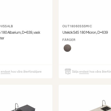
0VSSALB
OUT18060SSSMIC
 180 Albarium, D=639, vask
Utekök S45 180 Micron, D=639
ter
FÄRGER
s
endast
hos våra återförsäljare
Säljs
endast
hos våra återför