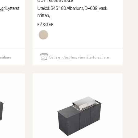
OUT18060SVSALB
ill ytterst
Utekök S45 180 Albarium, D=639, vask
mitten,
FÄRGER
säljare
Säljs
endast
hos våra återförsäljare