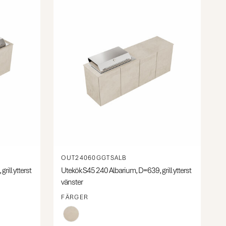
OUT24060GGTSALB
ill ytterst
Utekök S45 240 Albarium, D=639, grill ytterst
vänster
FÄRGER