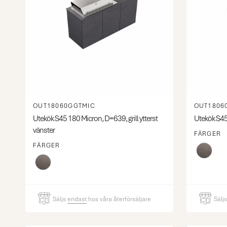
OUT18060GGTMIC
OUT1806
Utekök S45 180 Micron, D=639, grill ytterst
Utekök S45
vänster
FÄRGER
FÄRGER
Säljs
endast
hos våra återförsäljare
Sälj