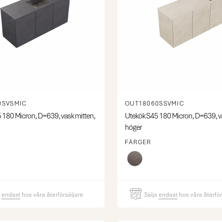
0SVSMIC
OUT18060SSVMIC
 180 Micron, D=639, vask mitten,
Utekök S45 180 Micron, D=639, va
höger
FÄRGER
s
endast
hos våra återförsäljare
Säljs
endast
hos våra återför