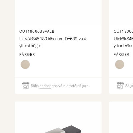
OUT18060SSVALB
OUT1806
Utekök S45 180 Albarium, D=639, vask
Utekök S45
ytterst höger
ytterst väns
FÄRGER
FÄRGER
Säljs
endast
hos våra återförsäljare
Sälj