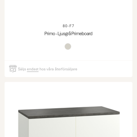
80-F7
Primo - Ljusgrå Primeboard
Säljs
endast
hos våra återförsäljare