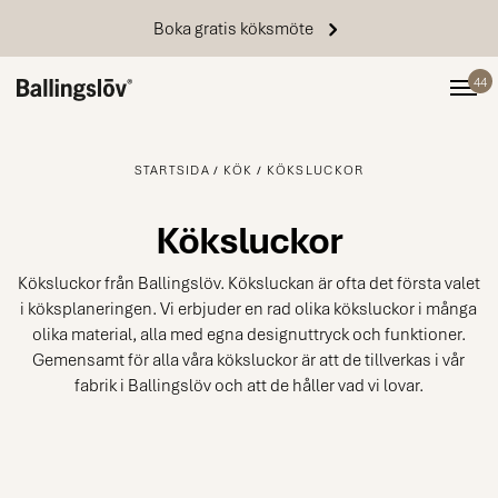
Boka gratis köksmöte
44
STARTSIDA
KÖK
KÖKSLUCKOR
Köksluckor
Köksluckor från Ballingslöv. Köksluckan är ofta det första valet
i köksplaneringen. Vi erbjuder en rad olika köksluckor i många
olika material, alla med egna designuttryck och funktioner.
Gemensamt för alla våra köksluckor är att de tillverkas i vår
fabrik i Ballingslöv och att de håller vad vi lovar.