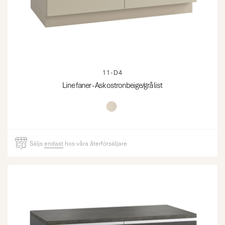
11-D4
Line faner - Ask ostronbeige/grå list
Säljs
endast
hos våra återförsäljare