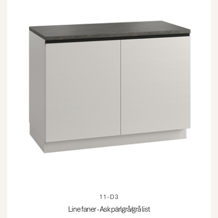
11-D3
Line faner - Ask pärlgrå/grå list