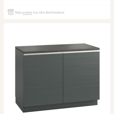
Säljs
endast
hos våra återförsäljare