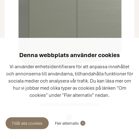
Denna webbplats använder cookies
Vi använder enhetsidentifierare för att anpassa innehållet
och annonserna till användarna, tillhandahålla funktioner för
sociala medier och analysera vår trafik. Du kan läsa mer om
hur vi jobbar med olika typer av cookies på länken "Om
cookies" under "Fler alternativ" nedan.
11-I8
Line faner - Ask salviagrön/grå list
Tillåt alla cookies
Fler alternativ