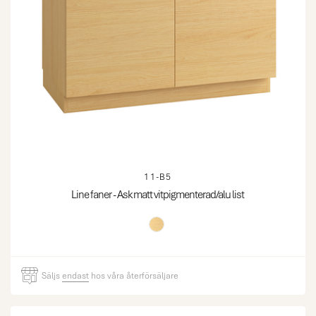
11-B5
Line faner - Ask matt vitpigmenterad/alu list
Säljs
endast
hos våra återförsäljare