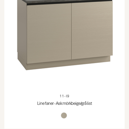
11-I9
Line faner - Ask mörkbeige/grå list