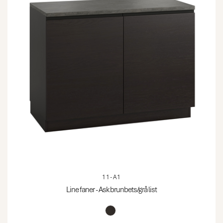
11-A1
Line faner - Ask brunbets/grå list