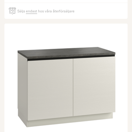
Säljs
endast
hos våra återförsäljare