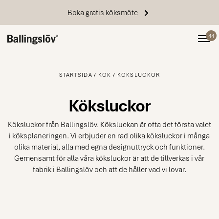
Boka gratis köksmöte
44
STARTSIDA
KÖK
KÖKSLUCKOR
Köksluckor
Köksluckor från Ballingslöv. Köksluckan är ofta det första valet
i köksplaneringen. Vi erbjuder en rad olika köksluckor i många
olika material, alla med egna designuttryck och funktioner.
Gemensamt för alla våra köksluckor är att de tillverkas i vår
fabrik i Ballingslöv och att de håller vad vi lovar.