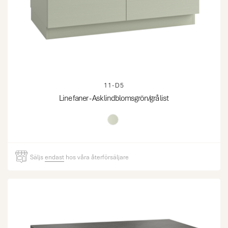
11-D5
Line faner - Ask lindblomsgrön/grå list
Säljs
endast
hos våra återförsäljare