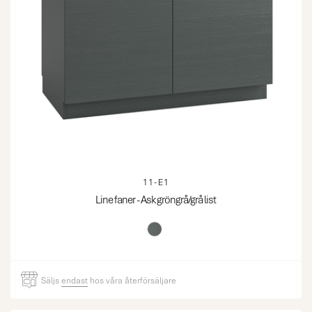
11-E1
Line faner - Ask gröngrå/grå list
Säljs
endast
hos våra återförsäljare