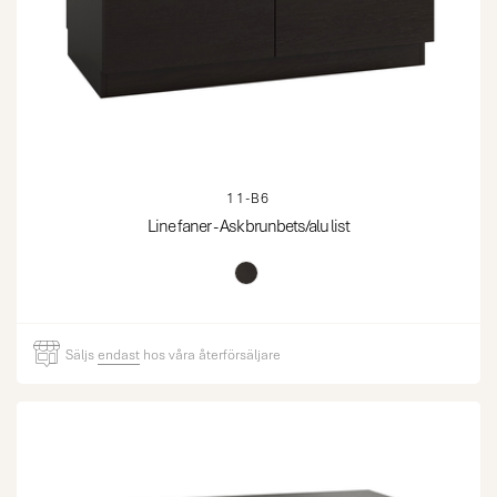
11-B6
Line faner - Ask brunbets/alu list
Säljs
endast
hos våra återförsäljare