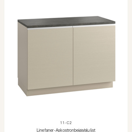
11-C2
Line faner - Ask ostronbeige/alu list