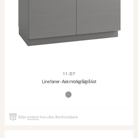
11-D7
Line faner - Ask mörkgrå/grå list
Säljs
endast
hos våra återförsäljare