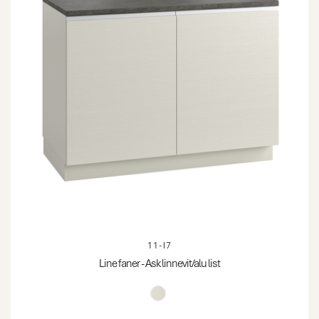
11-I7
Line faner - Ask linnevit/alu list