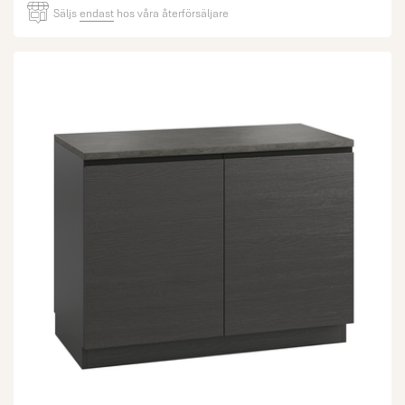
Säljs
endast
hos våra återförsäljare