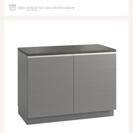
Säljs
endast
hos våra återförsäljare