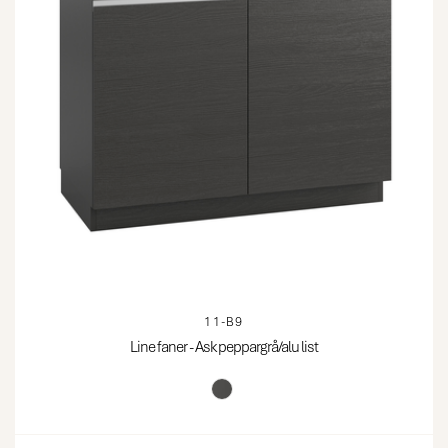
11-B9
Line faner - Ask peppargrå/alu list