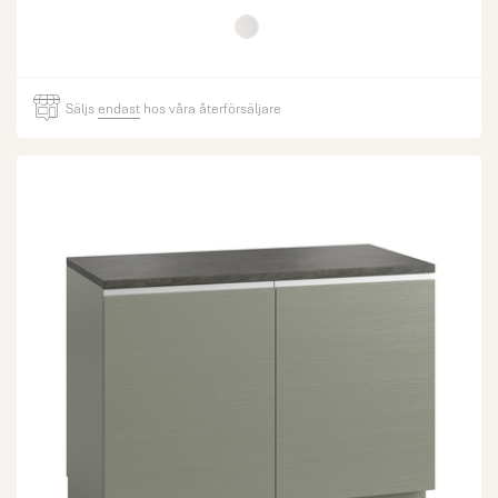
Säljs
endast
hos våra återförsäljare