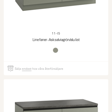
11-I5
Line faner - Ask salviagrön/alu list
Säljs
endast
hos våra återförsäljare