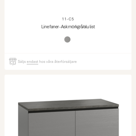
11-C5
Line faner - Ask mörkgrå/alu list
Säljs
endast
hos våra återförsäljare