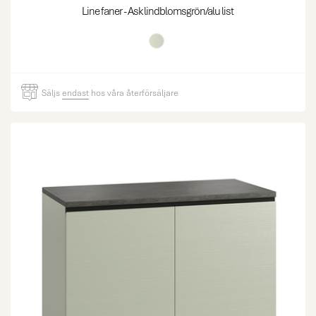
Line faner - Ask lindblomsgrön/alu list
Säljs
endast
hos våra återförsäljare