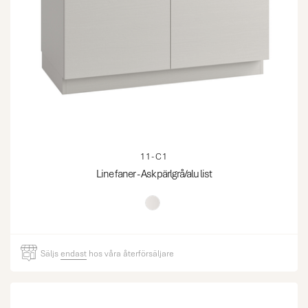
11-C1
Line faner - Ask pärlgrå/alu list
Säljs
endast
hos våra återförsäljare