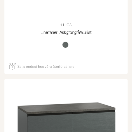
11-C8
Line faner - Ask gröngrå/alu list
Säljs
endast
hos våra återförsäljare