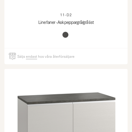
11-D2
Line faner - Ask peppargrå/grå list
Säljs
endast
hos våra återförsäljare