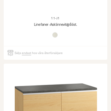
11-J1
Line faner - Ask linnevit/grå list.
Säljs
endast
hos våra återförsäljare