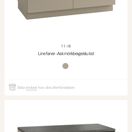
11-I6
Line faner - Ask mörkbeige/alu list
Säljs
endast
hos våra återförsäljare