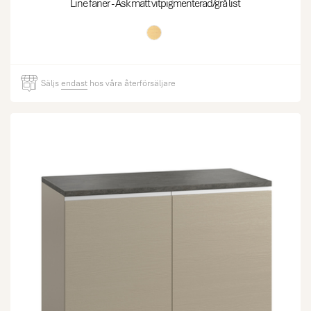
Line faner - Ask matt vitpigmenterad/grå list
Säljs
endast
hos våra återförsäljare