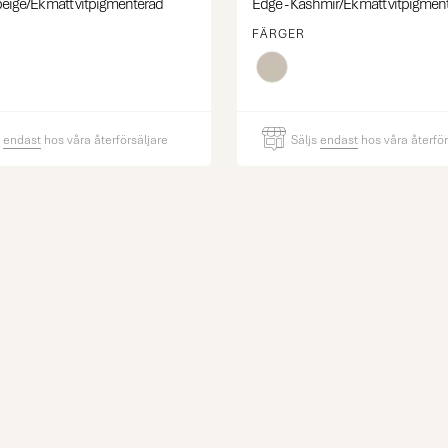
beige/Ek matt vitpigmenterad
Edge - Kashmir/Ek matt vitpigmen
FÄRGER
s
endast
hos våra återförsäljare
Säljs
endast
hos våra återför