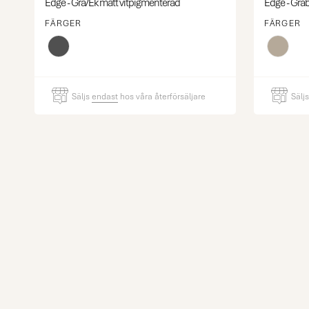
Edge - Grå/Ek matt vitpigmenterad
Edge - Grå
FÄRGER
FÄRGER
Säljs
endast
hos våra återförsäljare
Sälj