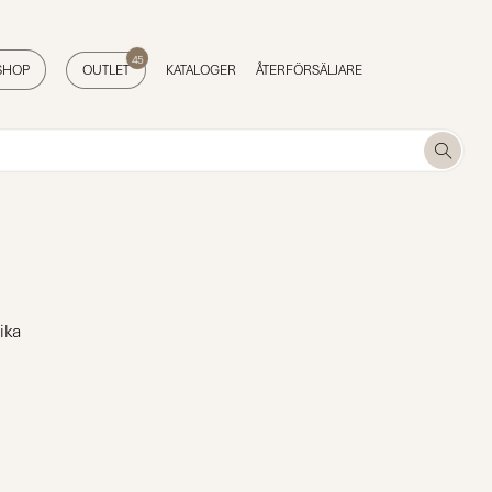
45
SHOP
OUTLET
KATALOGER
ÅTERFÖRSÄLJARE
ika