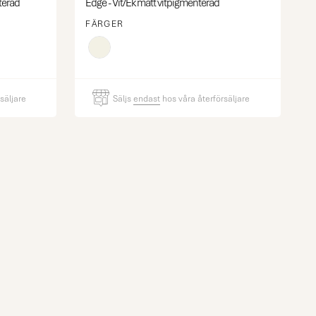
terad
Edge - Vit/Ek matt vitpigmenterad
FÄRGER
säljare
Säljs
endast
hos våra återförsäljare