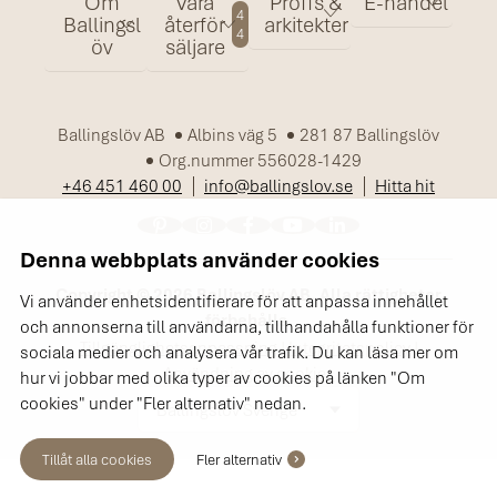
Om
Våra
Proffs &
E-handel
4
Ballingsl
återför
arkitekter
4
öv
säljare
Ballingslöv AB
Albins väg 5
281 87 Ballingslöv
Org.nummer 556028-1429
+46 451 460 00
info@ballingslov.se
Hitta hit
Denna webbplats använder cookies
Copyright © 2026 Ballingslöv AB. Alla rättigheter
Vi använder enhetsidentifierare för att anpassa innehållet
förbehålls.
och annonserna till användarna, tillhandahålla funktioner för
Tillgänglighetsanpassning
|
Integritetspolicy
|
sociala medier och analysera vår trafik. Du kan läsa mer om
Användning av cookies
hur vi jobbar med olika typer av cookies på länken "Om
cookies" under "Fler alternativ" nedan.
Ballingslöv Sverige
Tillåt alla cookies
Fler alternativ