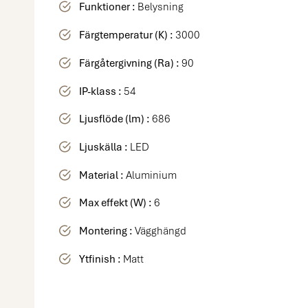
Funktioner :
Belysning
Färgtemperatur (K) :
3000
Färgåtergivning (Ra) :
90
IP-klass :
54
Ljusflöde (lm) :
686
Ljuskälla :
LED
Material :
Aluminium
Max effekt (W) :
6
Montering :
Vägghängd
Ytfinish :
Matt