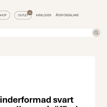
45
SHOP
OUTLET
KATALOGER
ÅTERFÖRSÄLJARE
inderformad svart