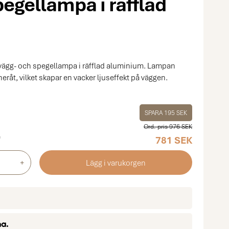
pegellampa i räfflad
vägg- och spegellampa i räfflad aluminium. Lampan
eråt, vilket skapar en vacker ljuseffekt på väggen.
SPARA 195 SEK
Ord. pris 976 SEK
n
781 SEK
+
Lägg i varukorgen