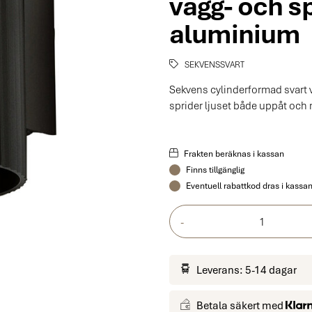
vägg- och s
aluminium
SEKVENSSVART
Sekvens cylinderformad svart 
sprider ljuset både uppåt och n
Frakten beräknas i kassan
Finns tillgänglig
Eventuell rabattkod dras i kassa
-
Leverans: 5-14 dagar
Betala säkert med