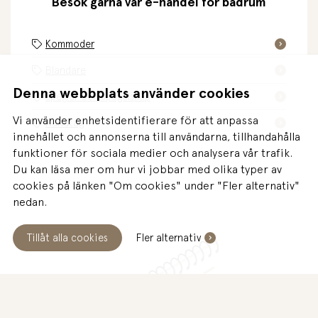
Besök gärna vår e-handel för badrum
Kommoder
Blandare
Denna webbplats använder cookies
Speglar och spegelskåp
Vi använder enhetsidentifierare för att anpassa
Handtag
innehållet och annonserna till användarna, tillhandahålla
funktioner för sociala medier och analysera vår trafik.
Du kan läsa mer om hur vi jobbar med olika typer av
cookies på länken "Om cookies" under "Fler alternativ"
nedan.
Tillåt alla cookies
Fler alternativ
IDAG
Öppet 10:00-18:00
BOKA GRATIS MÖTE