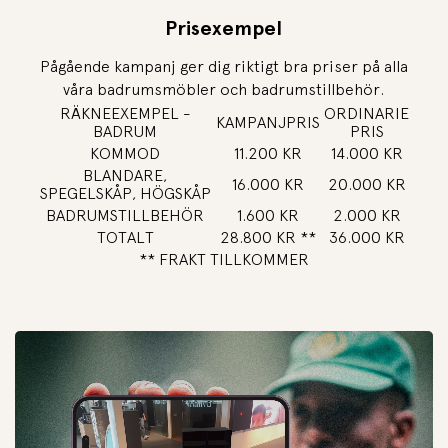
Prisexempel
Pågående kampanj ger dig riktigt bra priser på alla
våra badrumsmöbler och badrumstillbehör.
RÄKNEEXEMPEL -
ORDINARIE
KAMPANJPRIS
BADRUM
PRIS
KOMMOD
11.200 KR
14.000 KR
BLANDARE,
16.000 KR
20.000 KR
SPEGELSKÅP, HÖGSKÅP
BADRUMSTILLBEHÖR
1.600 KR
2.000 KR
TOTALT
28.800 KR **
36.000 KR
** FRAKT TILLKOMMER