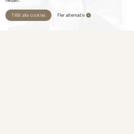
nedan.
Tillåt alla cookies
Fler alternativ
IDAG
Öppet 10:00-14:00
BOKA GRATIS MÖTE
ULRICH SVENSSON
SÄLJARE
Med över 25 års erfarenhet inom inredning har jag under
mina år skapat stor kunskap kring Ballingslövs sortiment.
Jag ser kreativt på varje planlösning och tillsammans finner
vi vägen till er unika renovering.
046-272 76 82
BOKA ETT FYSISKT MÖTE