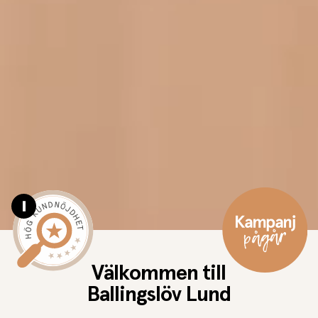
Pause video
Välkommen till
Ballingslöv Lund