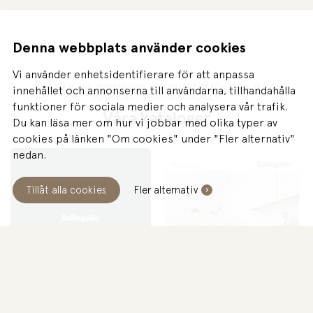
Denna webbplats använder cookies
Vi använder enhetsidentifierare för att anpassa
BLÄDDRA BLAND INSPIRERANDE LÖSNINGAR FÖR KÖK, BADRUM OCH
innehållet och annonserna till användarna, tillhandahålla
FÖRVARING I VÅRA FINA KATAOIGER.
funktioner för sociala medier och analysera vår trafik.
Våra kataloger
Du kan läsa mer om hur vi jobbar med olika typer av
cookies på länken "Om cookies" under "Fler alternativ"
nedan.
Tillåt alla cookies
Fler alternativ
IDAG
Öppet 10:00-14:00
BOKA GRATIS MÖTE