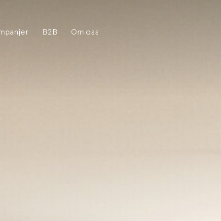
mpanjer
B2B
Om oss