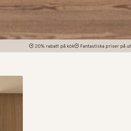
t på kök
Fantastiska priser på utvalda vitvaror!
20% raba