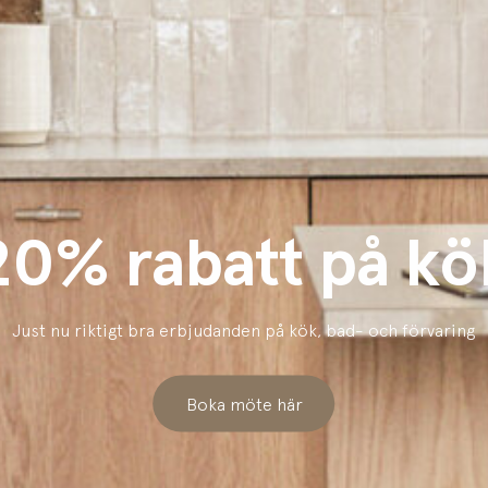
20% rabatt på kö
Just nu riktigt bra erbjudanden på kök, bad- och förvaring
Boka möte här