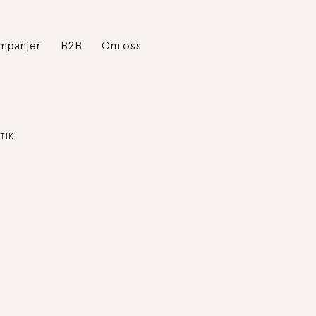
mpanjer
B2B
Om oss
TIK