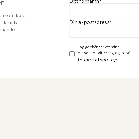
er
Ditt förnamn
*
na inom kök,
Din e-postadress
*
 aktuella
ännande
Jag godkänner att mina
personuppgifter lagras, se vår
integritetspolicy
*