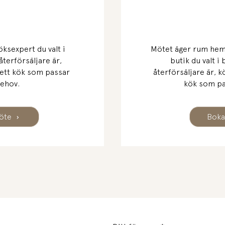
ksexpert du valt i
Mötet äger rum hem
återförsäljare är,
butik du valt i
 ett kök som passar
återförsäljare är, k
behov.
kök som pa
möte
Boka