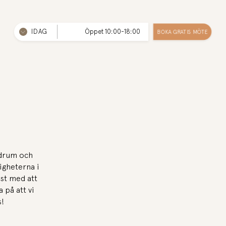
IDAG
Öppet 10:00-18:00
BOKA GRATIS MÖTE
adrum och
igheterna i
mst med att
 på att vi
s!