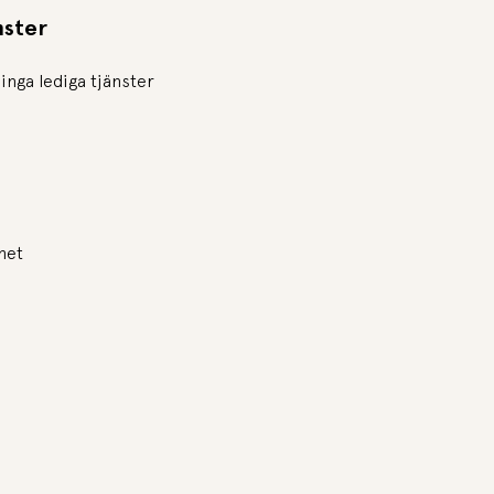
nster
 inga lediga tjänster
mmet