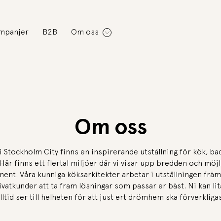
mpanjer
B2B
Om oss
Om oss
i Stockholm City finns en inspirerande utställning för kök, b
 Här finns ett flertal miljöer där vi visar upp bredden och möjl
ment. Våra kunniga köksarkitekter arbetar i utställningen frä
ivatkunder att ta fram lösningar som passar er bäst. Ni kan lita
lltid ser till helheten för att just ert drömhem ska förverkliga