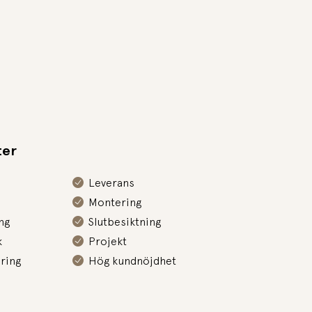
ter
Leverans
Montering
ng
Slutbesiktning
k
Projekt
ring
Hög kundnöjdhet