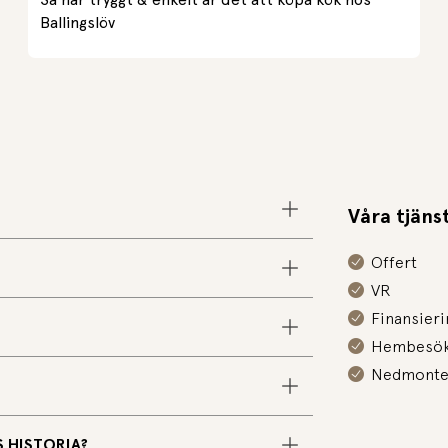
Ballingslöv
Våra tjäns
Offert
VR
Finansieri
Hembesö
Nedmonte
 HISTORIA?