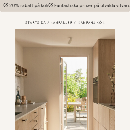
t på kök
Fantastiska priser på utvalda vitvaror!
20% raba
STARTSIDA
KAMPANJER
KAMPANJ KÖK