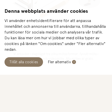
Denna webbplats använder cookies
Vi använder enhetsidentifierare för att anpassa
innehållet och annonserna till användarna, tillhandahålla
funktioner för sociala medier och analysera vår trafik.
Boka ett gratis möte med en av våra
Du kan läsa mer om hur vi jobbar med olika typer av
återförsäljare
cookies på länken "Om cookies" under "Fler alternativ"
nedan.
Vi erbjuder i dagsläget tre olika mötesformer: fysiskt möte i
butik, hembesök och videomöte. Alla möten är gratis.
Tillåt alla cookies
Fler alternativ
IDAG
Stängt
BOKA GRATIS MÖTE