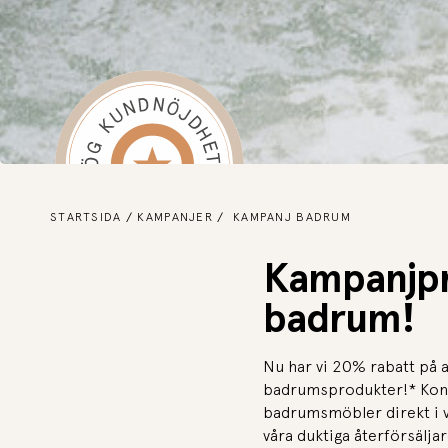
STARTSIDA
KAMPANJER
KAMPANJ BADRUM
Kampanjpr
badrum!
Nu har vi 20% rabatt på a
badrumsprodukter!* Konf
badrumsmöbler direkt i v
våra duktiga återförsäljare