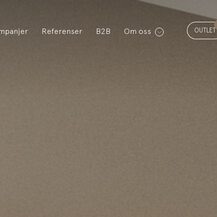
OUTLET
mpanjer
Referenser
B2B
Om oss