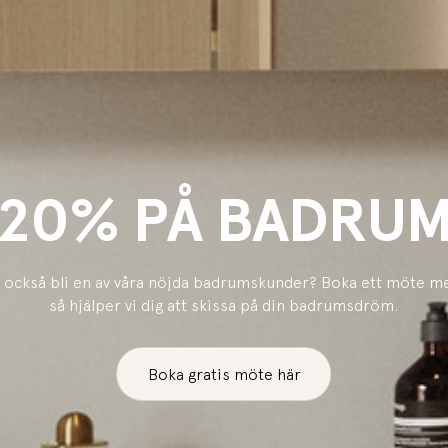
20% PÅ BADRU
du också bli en av våra nöjda badrumskunder? Boka ett möte m
så hjälper vi dig att skissa på din badrumsdröm.
Boka gratis möte här