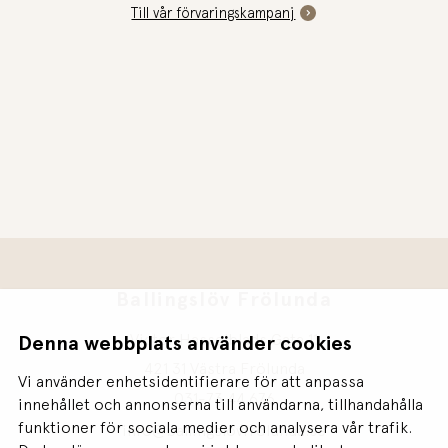
Till vår förvaringskampanj
Ballingslöv Frölunda
Victor Hasselblads Gata 11
Denna webbplats använder cookies
421 31 Västra Frölunda
Vi använder enhetsidentifierare för att anpassa
031-73 44 676
innehållet och annonserna till användarna, tillhandahålla
funktioner för sociala medier och analysera vår trafik.
info@ballingslovfrolunda.se