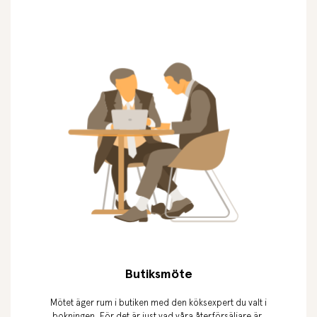
Butiksmöte
Mötet äger rum i butiken med den köksexpert du valt i
bokningen. För det är just vad våra återförsäljare är,