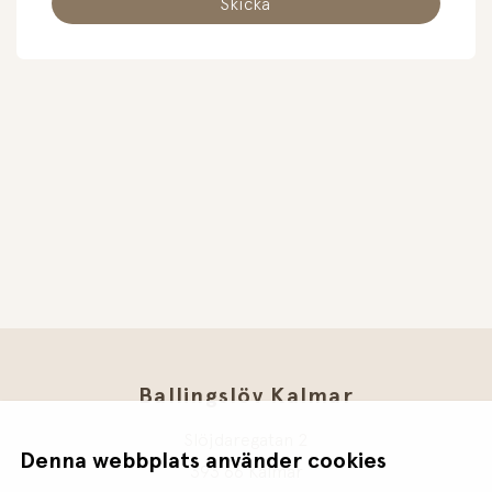
Ballingslöv Kalmar
Slöjdaregatan 2
Denna webbplats använder cookies
393 66 Kalmar