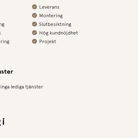
Leverans
Montering
ng
Slutbesiktning
k
Hög kundnöjdhet
ring
Projekt
nster
 inga lediga tjänster
 i