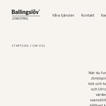
Våra tjänster
Kontakt
Ka
JÖNKÖPING
STARTSIDA
OM OSS
När du fun
Jönköpin
kök och ha
och Ulric
värde
svensktil
hållbart k