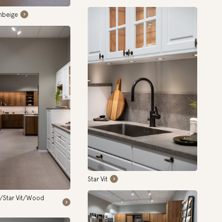
nbeige
Star Vit
å/Star Vit/Wood