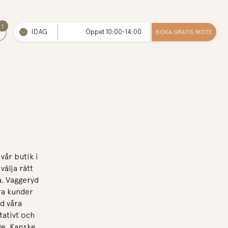
1
IDAG
Öppet 10:00-14:00
BOKA GRATIS MÖTE
vår butik i
älja rätt
a, Vaggeryd
åra kunder
d våra
tativt och
ige. Kanske