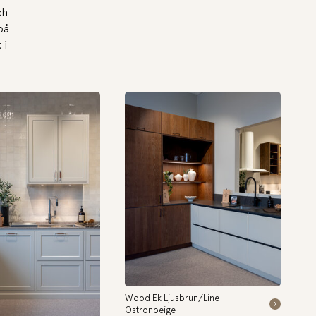
ch
på
 i
Wood Ek Ljusbrun/Line
Ostronbeige