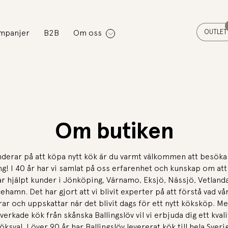
OUTLET
mpanjer
B2B
Om oss
Om butiken
derar på att köpa nytt kök är du varmt välkommen att besöka 
g! I 40 år har vi samlat på oss erfarenhet och kunskap om att v
r hjälpt kunder i Jönköping, Värnamo, Eksjö, Nässjö, Vetland
ehamn. Det har gjort att vi blivit experter på att förstå vad v
rar och uppskattar när det blivit dags för ett nytt köksköp. Me
lverkade kök från skånska Ballingslöv vil vi erbjuda dig ett kvali
öksval. I över 90 år har Ballingslöv levererat kök till hela Sver