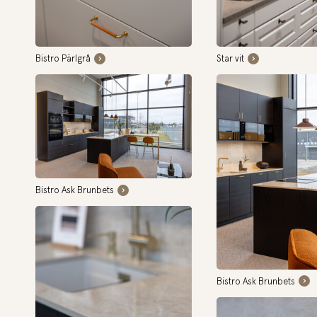
Bistro Pärlgrå
Star vit
Bistro Ask Brunbets
Bistro Ask Brunbets