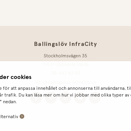
Ballingslöv InfraCity
Stockholmsvägen 35
194 61 Upplands Väsby
08-642 83 00
der cookies
info@ballingslov-infracity.se
 för att anpassa innehållet och annonserna till användarna, ti
år trafik. Du kan läsa mer om hur vi jobbar med olika typer a
" nedan.
alternativ