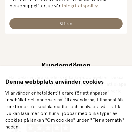
personuppgifter, se vår
integritetspolicy
.
Kundomdömen
Här delar vi våra kunders olika köpupplevelser. Dessa
Denna webbplats använder cookies
recensioner ger dig insikt i hur vi strävar efter att skapa
minnesvärda och tillfredsställande stunder för varje
Vi använder enhetsidentifierare för att anpassa
individ.
innehållet och annonserna till användarna, tillhandahålla
funktioner för sociala medier och analysera vår trafik.
Du kan läsa mer om hur vi jobbar med olika typer av
cookies på länken "Om cookies" under "Fler alternativ"
nedan.