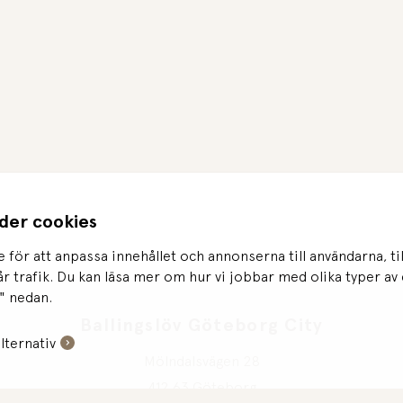
der cookies
 för att anpassa innehållet och annonserna till användarna, ti
år trafik. Du kan läsa mer om hur vi jobbar med olika typer a
" nedan.
Ballingslöv Göteborg City
alternativ
Mölndalsvägen 28
412 63 Göteborg