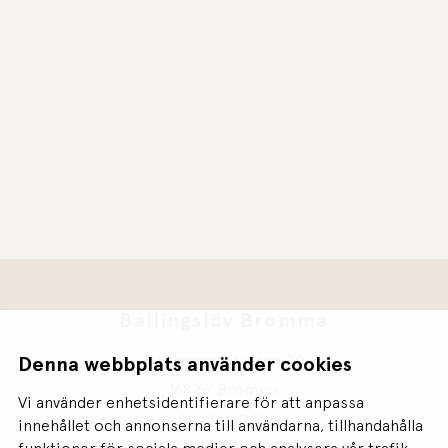
Ballingslöv Bromma
Ranhammarsvägen 20
Denna webbplats använder cookies
168 67 Bromma
Vi använder enhetsidentifierare för att anpassa
08-26 25 50
innehållet och annonserna till användarna, tillhandahålla