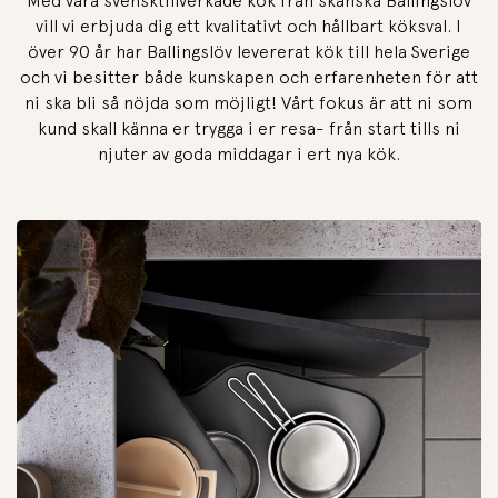
Med våra svensktillverkade kök från skånska Ballingslöv
vill vi erbjuda dig ett kvalitativt och hållbart köksval. I
över 90 år har Ballingslöv levererat kök till hela Sverige
och vi besitter både kunskapen och erfarenheten för att
ni ska bli så nöjda som möjligt! Vårt fokus är att ni som
kund skall känna er trygga i er resa- från start tills ni
njuter av goda middagar i ert nya kök.