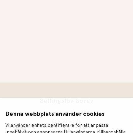
Ballingslöv Borås
Skaraborgsvägen 33C
Denna webbplats använder cookies
506 30 Borås
Vi använder enhetsidentifierare för att anpassa
033-32 32 500
innehållet och annonserna till användarna, tillhandahålla