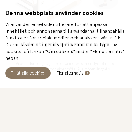
Denna webbplats använder cookies
Vi använder enhetsidentifierare för att anpassa
innehållet och annonserna till användarna, tillhandahålla
funktioner för sociala medier och analysera vår trafik.
Boka ett gratis möte med en av våra
Du kan läsa mer om hur vi jobbar med olika typer av
återförsäljare
cookies på länken "Om cookies" under "Fler alternativ"
nedan.
Vi erbjuder i dagsläget tre olika mötesformer: fysiskt möte i
butik, hembesök och videomöte. Alla möten är gratis.
Tillåt alla cookies
Fler alternativ
IDAG
Öppet 10:00-18:00
BOKA GRATIS MÖTE