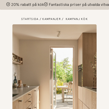
att på kök
Fantastiska priser på utvalda vitvaror!
20% ra
STARTSIDA
KAMPANJER
KAMPANJ KÖK