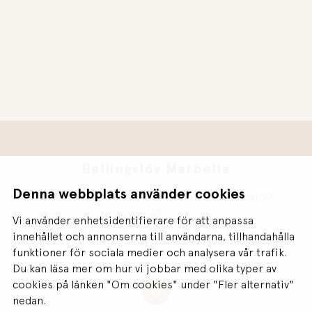
Ballingslöv Marbella
Denna webbplats använder cookies
Centro Plaza, Centro Comercial Plaza, Local 39-
40
Vi använder enhetsidentifierare för att anpassa
29660 Nueva Andalucía, Marbella, Málaga
innehållet och annonserna till användarna, tillhandahålla
funktioner för sociala medier och analysera vår trafik.
showroom@ballingslov-marbella.se
Du kan läsa mer om hur vi jobbar med olika typer av
cookies på länken "Om cookies" under "Fler alternativ"
nedan.