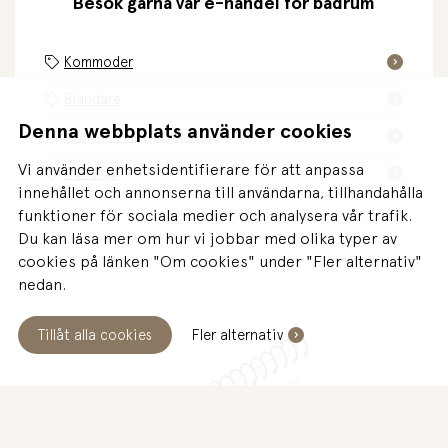
Besök gärna vår e-handel för badrum
Kommoder
Blandare
Denna webbplats använder cookies
Speglar och spegelskåp
Vi använder enhetsidentifierare för att anpassa
Handtag
innehållet och annonserna till användarna, tillhandahålla
funktioner för sociala medier och analysera vår trafik.
Du kan läsa mer om hur vi jobbar med olika typer av
cookies på länken "Om cookies" under "Fler alternativ"
nedan.
Tillåt alla cookies
Fler alternativ
IDAG
Öppet 10:00-16:00
BOKA GRATIS MÖTE