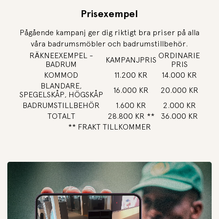
Prisexempel
Pågående kampanj ger dig riktigt bra priser på alla
våra badrumsmöbler och badrumstillbehör.
RÄKNEEXEMPEL -
ORDINARIE
KAMPANJPRIS
BADRUM
PRIS
KOMMOD
11.200 KR
14.000 KR
BLANDARE,
16.000 KR
20.000 KR
SPEGELSKÅP, HÖGSKÅP
BADRUMSTILLBEHÖR
1.600 KR
2.000 KR
TOTALT
28.800 KR **
36.000 KR
** FRAKT TILLKOMMER