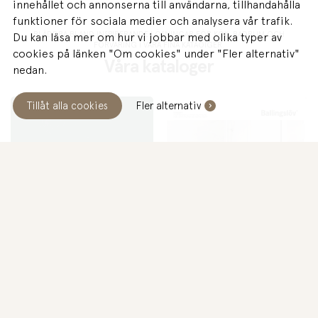
innehållet och annonserna till användarna, tillhandahålla
funktioner för sociala medier och analysera vår trafik.
BLÄDDRA BLAND INSPIRERANDE LÖSNINGAR FÖR KÖK, BADRUM OCH
Du kan läsa mer om hur vi jobbar med olika typer av
FÖRVARING I VÅRA FINA KATAOIGER.
cookies på länken "Om cookies" under "Fler alternativ"
Våra kataloger
nedan.
Tillåt alla cookies
Fler alternativ
IDAG
Stängt
BOKA GRATIS MÖTE
KÖK | BAD | FÖRVARING
BADRUM | PRISLISTA