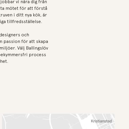
jobbar vi nära dig från
sta mötet för att förstå
kruven i ditt nya kök, är
ga tillfredsställelse.
 designers och
n passion för att skapa
iljöer. Välj Ballingslöv
 bekymmersfri process
het.