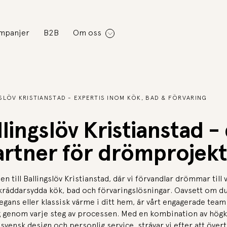
mpanjer
B2B
Om oss
LÖV KRISTIANSTAD - EXPERTIS INOM KÖK, BAD & FÖRVARING
lingslöv Kristianstad -
artner för drömprojekt
 till Ballingslöv Kristianstad, där vi förvandlar drömmar till 
räddarsydda kök, bad och förvaringslösningar. Oavsett om d
gans eller klassisk värme i ditt hem, är vårt engagerade team 
g genom varje steg av processen. Med en kombination av högkv
 svensk design och personlig service, strävar vi efter att övert