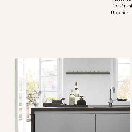
förväntn
Upptäck hu