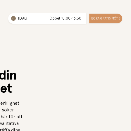
IDAG
Öppet 10:00-16:30
BOKA GRATIS MÖTE
 din
et
verklighet
u söker
här för att
alitativa
räffa dina