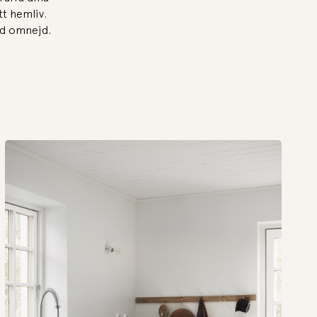
t hemliv.
med omnejd.