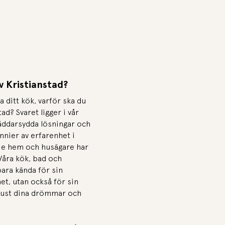
v Kristianstad?
 ditt kök, varför ska du
tad? Svaret ligger i vår
räddarsydda lösningar och
nnier av erfarenhet i
rje hem och husägare har
Våra kök, bad och
bara kända för sin
et, utan också för sin
 just dina drömmar och