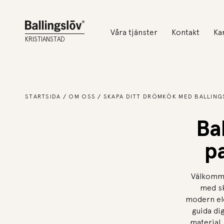
Våra tjänster
Kontakt
Ka
KRISTIANSTAD
STARTSIDA
OM OSS
SKAPA DITT DRÖMKÖK MED BALLINGS
Bal
p
Välkommen
med sk
modern ele
guida di
material,