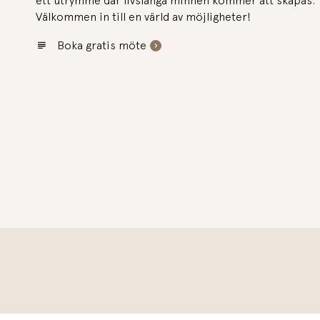
ett utrymme där livslånga minnen kommer att skapas.
Välkommen in till en värld av möjligheter!
Boka gratis möte