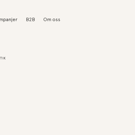
mpanjer
B2B
Om oss
TIK