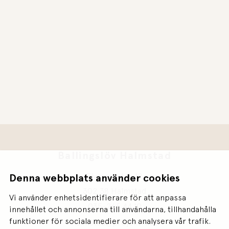
Ballingslöv Halmstad
Flygaregatan 12
Denna webbplats använder cookies
302 38 Halmstad
Vi använder enhetsidentifierare för att anpassa
035-265 44 10
innehållet och annonserna till användarna, tillhandahålla
funktioner för sociala medier och analysera vår trafik.
halmstad@projekt-1.se