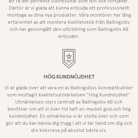
att få det perfekta slutresultat som ditt kök förtjänar.
Därför är vi glada att kunna erbjuda ett professionellt
montage av dina nya produkter. Våra montörer har lång
erfarenhet av att montera kvalitetskök från Ballingslöv
och har genomgått den utbildning som Ballingslöv AB
erbjuder.
HÖG KUNDNÖJDHET
Vi är glada över att vara en av Ballingslövs konceptbutiker
som mottagit kvalitetsutmärkelsen ”Hög Kundnöjdhet”.
Utmärkelsen styrs centralt av Ballingslöv AB och
bevittnar om att vi över tid haft en mycket god och hög
kundnöjdhet. En utmärkelse vi är stolta över och som
gör att du kan känna dig trygg i att vi tar hand om dig och
din köksresa på absolut bästa vis.