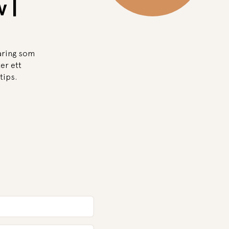
v |
varing som
er ett
tips.