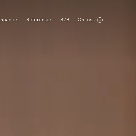
mpanjer
Referenser
B2B
Om oss